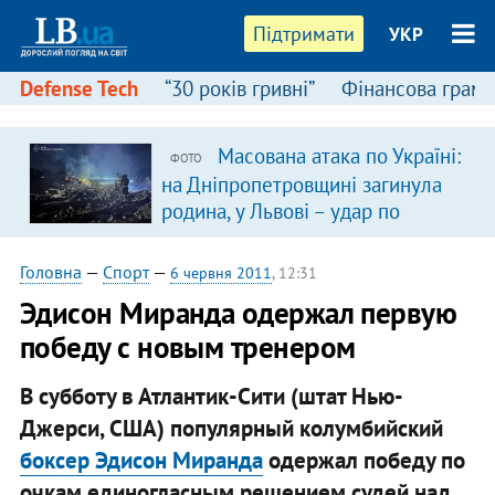
Підтримати
УКР
Defense Tech
“30 років гривні”
Фінансова грамо
Масована атака по Україні:
ФОТО
на Дніпропетровщині загинула
родина, у Львові – удар по
багатоповерхівках
(доповнюється)
Головна
—
Спорт
—
6 червня 2011
, 12:31
Эдисон Миранда одержал первую
победу с новым тренером
В субботу в Атлантик-Сити (штат Нью-
Джерси, США) популярный колумбийский
боксер Эдисон Миранда
одержал победу по
очкам единогласным решением судей над