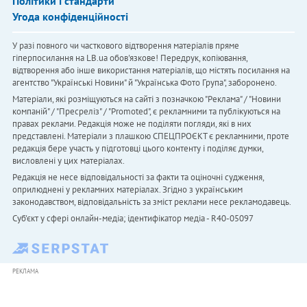
Політики і стандарти
Угода конфіденційності
У разі повного чи часткового відтворення матеріалів пряме
гіперпосилання на LB.ua обов'язкове! Передрук, копіювання,
відтворення або інше використання матеріалів, що містять посилання на
агентство "Українськi Новини" й "Українська Фото Група", заборонено.
Матеріали, які розміщуються на сайті з позначкою "Реклама" / "Новини
компаній" / "Пресреліз" / "Promoted", є рекламними та публікуються на
правах реклами. Редакція може не поділяти погляди, які в них
представлені. Матеріали з плашкою СПЕЦПРОЄКТ є рекламними, проте
редакція бере участь у підготовці цього контенту і поділяє думки,
висловлені у цих матеріалах.
Редакція не несе відповідальності за факти та оціночні судження,
оприлюднені у рекламних матеріалах. Згідно з українським
законодавством, відповідальність за зміст реклами несе рекламодавець.
Cуб'єкт у сфері онлайн-медіа; ідентифікатор медіа - R40-05097
РЕКЛАМА