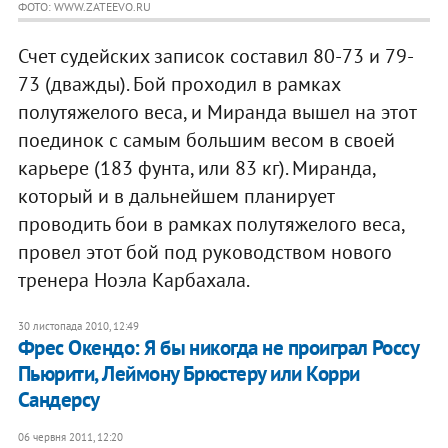
ФОТО: WWW.ZATEEVO.RU
Счет судейских записок составил 80-73 и 79-
73 (дважды). Бой проходил в рамках
полутяжелого веса, и Миранда вышел на этот
поединок с самым большим весом в своей
карьере (183 фунта, или 83 кг). Миранда,
который и в дальнейшем планирует
проводить бои в рамках полутяжелого веса,
провел этот бой под руководством нового
тренера Ноэла Карбахала.
30 листопада 2010, 12:49
Фрес Окендо: Я бы никогда не проиграл Россу
Пьюрити, Леймону Брюстеру или Корри
Сандерсу
06 червня 2011, 12:20