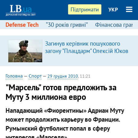
Підтримати
УКР
Defense Tech
“30 років гривні”
Фінансова грамо
Загинув керівник пошукового
загону "Плацдарм" Олексій Юков
Головна
—
Спорт
—
29 грудня 2010
, 11:21
"Марсель" готов предложить за
Муту 3 миллиона евро
Нападающий «Фиорентины» Адриан Муту
может продолжить карьеру во Франции.
Румынский футболист попал в сферу
интересов «Марселя». ​