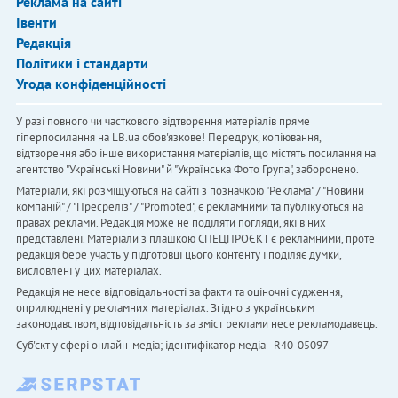
Реклама на сайті
Івенти
Редакція
Політики і стандарти
Угода конфіденційності
У разі повного чи часткового відтворення матеріалів пряме
гіперпосилання на LB.ua обов'язкове! Передрук, копіювання,
відтворення або інше використання матеріалів, що містять посилання на
агентство "Українськi Новини" й "Українська Фото Група", заборонено.
Матеріали, які розміщуються на сайті з позначкою "Реклама" / "Новини
компаній" / "Пресреліз" / "Promoted", є рекламними та публікуються на
правах реклами. Редакція може не поділяти погляди, які в них
представлені. Матеріали з плашкою СПЕЦПРОЄКТ є рекламними, проте
редакція бере участь у підготовці цього контенту і поділяє думки,
висловлені у цих матеріалах.
Редакція не несе відповідальності за факти та оціночні судження,
оприлюднені у рекламних матеріалах. Згідно з українським
законодавством, відповідальність за зміст реклами несе рекламодавець.
Cуб'єкт у сфері онлайн-медіа; ідентифікатор медіа - R40-05097