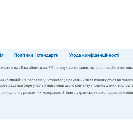
ія
Політики і стандарти
Угода конфіденційності
силання на LB.ua обов'язкове! Передрук, копіювання, відтворення або інше вико
ни компаній" / "Пресреліз" / "Promoted", є рекламними та публікуються на права
 редакція бере участь у підготовці цього контенту і поділяє думки, висловле
 оприлюднені у рекламних матеріалах. Згідно з українським законодавством, від