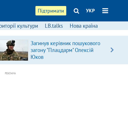
Підтримати
УКР
риторії культури
LB.talks
Нова країна
Загинув керівник пошукового
загону "Плацдарм" Олексій
Юков
РЕКЛАМА