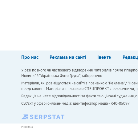
Про нас
Реклама на сайті
Івенти
Редакц
У разі повного чи часткового відтворення матеріалів пряме гіперпо
Новини" й "Українська Фото Група", заборонено.
Матеріали, які розміщуються на сайті з позначкою "Реклама" / "Нови
представлені. Матеріали з плашкою СПЕЦПРОЄКТ є рекламними, проте
Редакція не несе відповідальності за факти та оціночні судження,
Cуб'єкт у сфері онлайн-медіа; ідентифікатор медіа - R40-05097
РЕКЛАМА