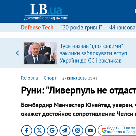
Defense Tech
“30 років гривні”
Фінансова
Туск назвав "ідіотськими"
 часів
заклики заблокувати вступ
України до ЄС і закликав
припинити антиукраїнську
риторику
Головна
—
Спорт
—
27 квітня 2010
, 21:41
Руни: "Ливерпуль не отдаст
Бомбардир Манчестер Юнайтед уверен, 
окажет достойное сопротивление Челси 
Додати LB.ua як
джерело в Googl