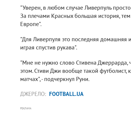
"Уверен, в любом случае Ливерпуль просто та
За плечами Красных большая история, тем 
Европе".
"Для Ливерпуля это последняя домашняя иг
играя спустив рукава".
"Мне не нужно слово Стивена Джеррарда, чт
этом. Стиви Джи вообще такой футболист,
матчах", - подчеркнул Руни.
ДЖЕРЕЛО:
FOOTBALL.UA
РЕКЛАМА