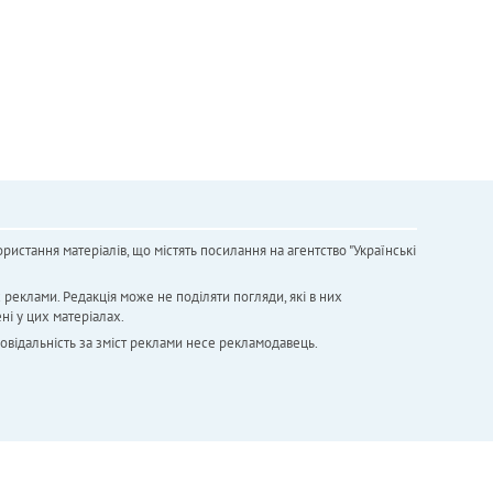
ристання матеріалів, що містять посилання на агентство "Українськi
х реклами. Редакція може не поділяти погляди, які в них
ні у цих матеріалах.
повідальність за зміст реклами несе рекламодавець.