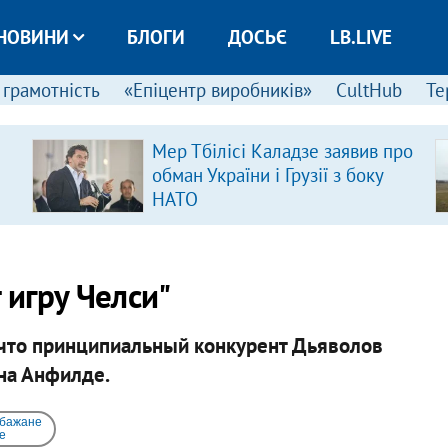
НОВИНИ
БЛОГИ
ДОСЬЄ
LB.LIVE
 грамотність
«Епіцентр виробників»
CultHub
Те
Мер Тбілісі Каладзе заявив про
обман України і Грузії з боку
НАТО
 игру Челси"
что принципиальный конкурент Дьяволов
на Анфилде.
 бажане
e