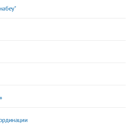
набеу"
»
бординации