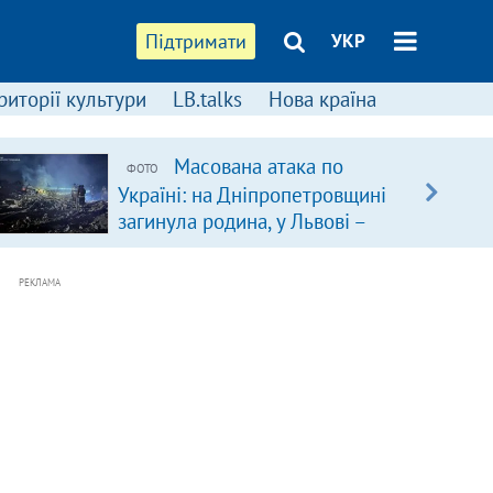
Підтримати
УКР
риторії культури
LB.talks
Нова країна
Масована атака по
ФОТО
Україні: на Дніпропетровщині
загинула родина, у Львові –
удар по багатоповерхівках
(доповнюється)
РЕКЛАМА