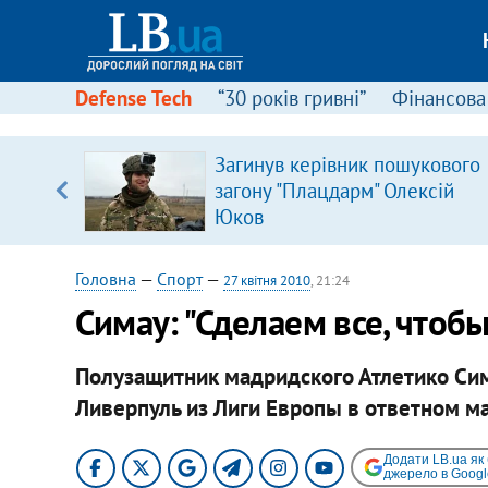
Defense Tech
“30 років гривні”
Фінансова
Загинув керівник пошукового
 часів
загону "Плацдарм" Олексій
Юков
Головна
—
Спорт
—
27 квітня 2010
, 21:24
Симау: "Сделаем все, чтобы
Полузащитник мадридского Атлетико Сим
Ливерпуль из Лиги Европы в ответном м
Додати LB.ua як
джерело в Googl