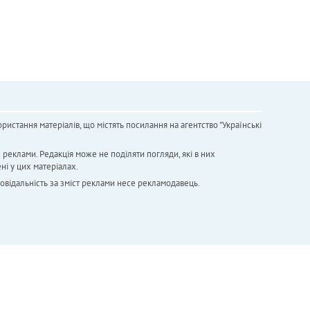
ристання матеріалів, що містять посилання на агентство "Українськi
х реклами. Редакція може не поділяти погляди, які в них
ні у цих матеріалах.
повідальність за зміст реклами несе рекламодавець.