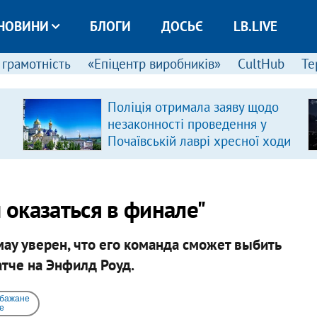
НОВИНИ
БЛОГИ
ДОСЬЄ
LB.LIVE
 грамотність
«Епіцентр виробників»
CultHub
Те
Поліція отримала заяву щодо
незаконності проведення у
Почаївській лаврі хресної ходи
 оказаться в финале"
ау уверен, что его команда сможет выбить
атче на Энфилд Роуд.
 бажане
e