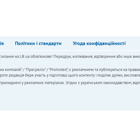
ія
Політики і стандарти
Угода конфіденційності
силання на LB.ua обов'язкове! Передрук, копіювання, відтворення або інше вико
ни компаній" / "Пресреліз" / "Promoted", є рекламними та публікуються на права
 редакція бере участь у підготовці цього контенту і поділяє думки, висловле
 оприлюднені у рекламних матеріалах. Згідно з українським законодавством, від