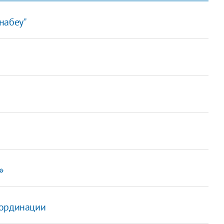
набеу"
»
бординации