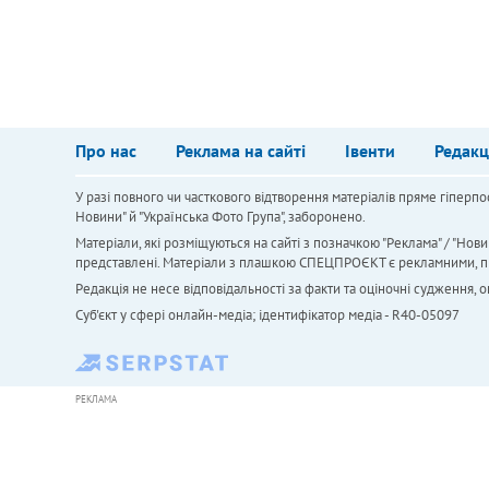
Про нас
Реклама на сайті
Івенти
Редакц
У разі повного чи часткового відтворення матеріалів пряме гіперпо
Новини" й "Українська Фото Група", заборонено.
Матеріали, які розміщуються на сайті з позначкою "Реклама" / "Нови
представлені. Матеріали з плашкою СПЕЦПРОЄКТ є рекламними, проте
Редакція не несе відповідальності за факти та оціночні судження,
Cуб'єкт у сфері онлайн-медіа; ідентифікатор медіа - R40-05097
РЕКЛАМА