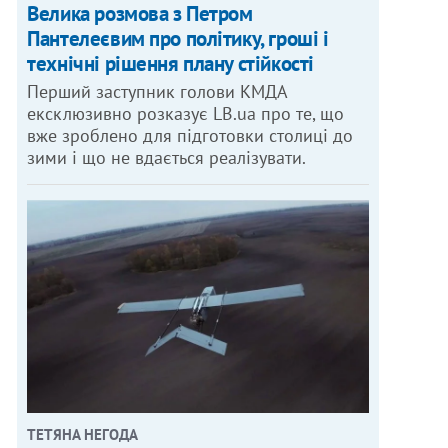
Велика розмова з Петром
Пантелеєвим про політику, гроші і
технічні рішення плану стійкості
Перший заступник голови КМДА
ексклюзивно розказує LB.ua про те, що
вже зроблено для підготовки столиці до
зими і що не вдається реалізувати.
ТЕТЯНА НЕГОДА