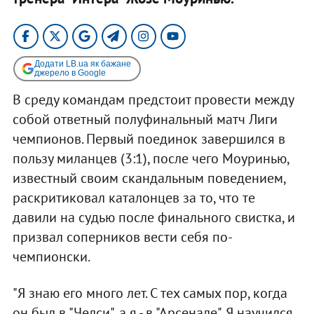
Додати LB.ua як бажане
джерело в Google
В среду командам предстоит провести между
собой ответный полуфинальный матч Лиги
чемпионов. Первый поединок завершился в
пользу миланцев (3:1), после чего Моуринью,
известный своим скандальным поведением,
раскритиковал каталонцев за то, что те
давили на судью после финального свистка, и
призвал соперников вести себя по-
чемпионски.
"Я знаю его много лет. С тех самых пор, когда
он был в "Челси", а я - в "Арсенале". Я научился