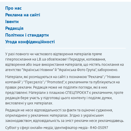
Про нас
Реклама на сайті
Івенти
Редакція
Політики і стандарти
Угода конфіденційності
У разі повного чи часткового відтворення матеріалів пряме
гіперпосилання на LB.ua обов'язкове! Передрук, копіювання,
відтворення або інше використання матеріалів, що містять посилання на
агентство "Українськi Новини" й "Українська Фото Група", заборонено.
Матеріали, які розміщуються на сайті з позначкою "Реклама" / "Новини
компаній" / "Пресреліз" / "Promoted", є рекламними та публікуються на
правах реклами. Редакція може не поділяти погляди, які в них
представлені. Матеріали з плашкою СПЕЦПРОЄКТ є рекламними, проте
редакція бере участь у підготовці цього контенту і поділяє думки,
висловлені у цих матеріалах.
Редакція не несе відповідальності за факти та оціночні судження,
оприлюднені у рекламних матеріалах. Згідно з українським
законодавством, відповідальність за зміст реклами несе рекламодавець.
Cуб'єкт у сфері онлайн-медіа; ідентифікатор медіа - R40-05097