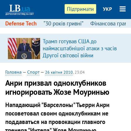
Підтримати
УКР
Defense Tech
“30 років гривні”
Фінансова грамо
Трамп готував США до
наймасштабнішої атаки з часів
Другої світової війни
Головна
—
Спорт
—
26 квітня 2010
, 23:04
Анри призвал одноклубников
игнорировать Жозе Моуринью
Нападающий "Барселоны" Тьерри Анри
посоветовал своим одноклубникам не
поддаваться на провокации главного
тренера "Интера" Жозе Моуринью.