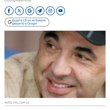
Додати LB.ua як бажане
джерело в Google
ФОТО: PHL.COM.UA