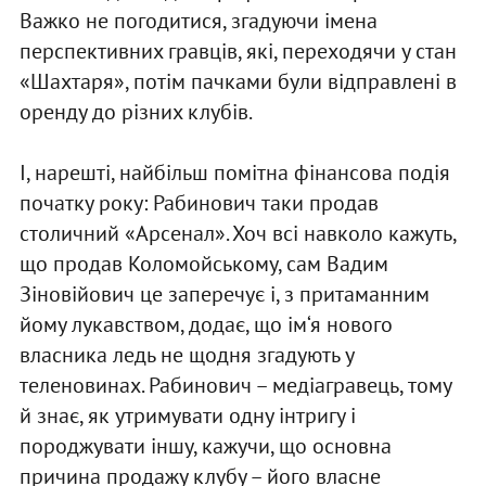
Важко не погодитися, згадуючи імена
перспективних гравців, які, переходячи у стан
«Шахтаря», потім пачками були відправлені в
оренду до різних клубів.
І, нарешті, найбільш помітна фінансова подія
початку року: Рабинович таки продав
столичний «Арсенал». Хоч всі навколо кажуть,
що продав Коломойському, сам Вадим
Зіновійович це заперечує і, з притаманним
йому лукавством, додає, що ім‘я нового
власника ледь не щодня згадують у
теленовинах. Рабинович – медіагравець, тому
й знає, як утримувати одну інтригу і
породжувати іншу, кажучи, що основна
причина продажу клубу – його власне