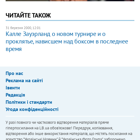
ЧИТАЙТЕ ТАКОЖ
31 березня 2000, 12:01
Калле Зауэрланд о новом турнире и о
проклятье, нависшем над боксом в последнее
время
Про нас
Реклама на сайті
Івенти
Редакція
Політики і стандарти
Угода конфіденційності
У разі повного чи часткового відтворення матеріалів пряме
гіперпосилання на LB.ua обов'язкове! Передрук, копіювання,
відтворення або інше використання матеріалів, що містять посилання на
агентство "Українськi Новини" й "Українська Фото Група", заборонено.