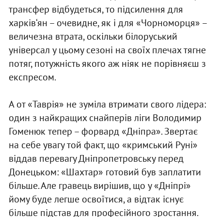
трансфер відбудеться, то підсилення для
харків‘ян – очевидне, як і для «Чорноморця» –
величезна втрата, оскільки білоруський
універсал у цьому сезоні на своїх плечах тягне
потяг, потужність якого аж ніяк не порівняєш з
експресом.
А от «Таврія» не зуміла втримати свого лідера:
один з найкращих снайперів ліги Володимир
Гоменюк тепер – форвард «Дніпра». Звертає
на себе увагу той факт, що «кримський Руні»
віддав перевагу Дніпропетровську перед
Донецьком: «Шахтар» готовий був заплатити
більше. Але гравець вирішив, що у «Дніпрі»
йому буде легше освоїтися, а відтак існує
більше підстав для професійного зростання.