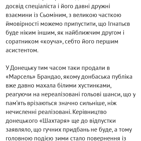
досвід спеціаліста і його давні дружні
взаємини із Сьоміним, з великою часткою
ймовірності можемо припустити, що Ігнатьєв
буде ніким іншим, як найближчим другом і
соратником «коуча», себто його першим
асистентом.
У Донецьку тим часом таки продали в
«Марсель» Брандао, якому донбаська публіка
вже давно махала білими хустинками,
реагуючи на нереалізовані гольові шанси, що у
пам‘ять врізаються значно сильніше, ніж
нечисленні реалізовані. Керівництво
донецького «Шахтаря» ще до відпустки
заявляло, що гучних придбань не буде, а тому
головною подією зими стало повернення із