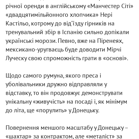
річної оренди в англійському «Манчестер Сіті»
«двадцятимільйонного хлопчика» Нері
Кастільо, котрому до від‘їзду гірників на
тренувальний збір в Іспанію сильно допікали
українські морози. Певно, вже на Піренеях,
мексикано-уругваєць буде доводити Мірчі
Луческу свою спроможність грати в «основі».
Щодо самого румуна, якого преса і
уболівальники дружно відправляли у
відставку, то він продовжує демонструвати
унікальну «живучість» на посаді і, як мінімум
до літа, ще «порулить» у Донецьку.
Повернення меншого масштабу у Донецьку –
«шахтар» за контрактом, але «металіст» за