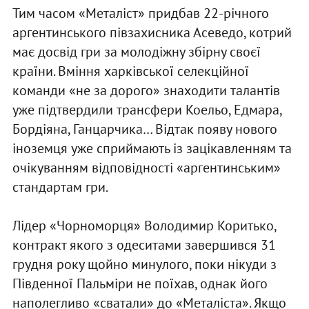
Тим часом «Металіст» придбав 22-річного
аргентинського півзахисника Асеведо, котрий
має досвід гри за молодіжну збірну своєї
країни. Вміння харківської селекційної
команди «не за дорого» знаходити талантів
уже підтвердили трансфери Коельо, Едмара,
Бордіяна, Ганцарчика… Відтак появу нового
іноземця уже сприймають із зацікавленням та
очікуванням відповідності «аргентинським»
стандартам гри.
Лідер «Чорноморця» Володимир Коритько,
контракт якого з одеситами завершився 31
грудня року щойно минулого, поки нікуди з
Південної Пальміри не поїхав, однак його
наполегливо «сватали» до «Металіста». Якщо