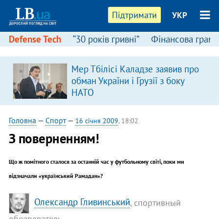
Підтримати
УКР
Defense Tech
“30 років гривні”
Фінансова грамо
Мер Тбілісі Каладзе заявив про
обман України і Грузії з боку
НАТО
Головна
—
Спорт
—
16 січня 2009
, 18:02
З поверненням!
Що ж помітного сталося за останній час у футбольному світі, поки ми
відзначали «український Рамадан»?
Олександр Гливинський
, спортивный
обозреватель