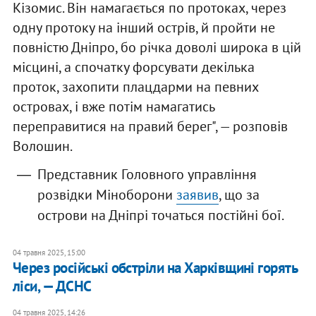
Кізомис. Він намагається по протоках, через
одну протоку на інший острів, й пройти не
повністю Дніпро, бо річка доволі широка в цій
місцині, а спочатку форсувати декілька
проток, захопити плацдарми на певних
островах, і вже потім намагатись
переправитися на правий берег", — розповів
Волошин.
Представник Головного управління
розвідки Міноборони
заявив
, що за
острови на Дніпрі точаться постійні бої.
04 травня 2025, 15:00
Через російські обстріли на Харківщині горять
ліси, — ДСНС
04 травня 2025, 14:26