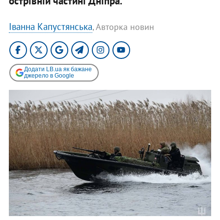
острівній частині Дніпра.
Іванна Капустянська
, Авторка новин
Додати LB.ua як бажане
джерело в Google