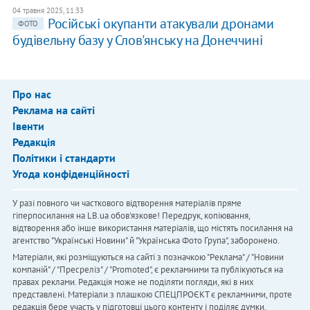
04 травня 2025, 11:33
Російські окупанти атакували дронами
ФОТО
будівельну базу у Слов'янську на Донеччині
Про нас
Реклама на сайті
Івенти
Редакція
Політики і стандарти
Угода конфіденційності
У разі повного чи часткового відтворення матеріалів пряме
гіперпосилання на LB.ua обов'язкове! Передрук, копіювання,
відтворення або інше використання матеріалів, що містять посилання на
агентство "Українськi Новини" й "Українська Фото Група", заборонено.
Матеріали, які розміщуються на сайті з позначкою "Реклама" / "Новини
компаній" / "Пресреліз" / "Promoted", є рекламними та публікуються на
правах реклами. Редакція може не поділяти погляди, які в них
представлені. Матеріали з плашкою СПЕЦПРОЄКТ є рекламними, проте
редакція бере участь у підготовці цього контенту і поділяє думки,