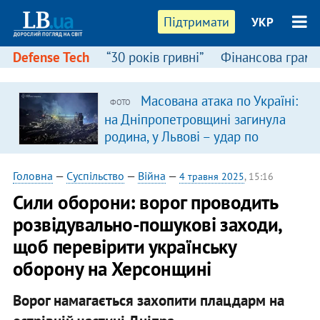
Підтримати
УКР
Defense Tech
“30 років гривні”
Фінансова грамо
Масована атака по Україні:
ФОТО
на Дніпропетровщині загинула
родина, у Львові – удар по
багатоповерхівках
(доповнюється)
Головна
—
Суспільство
—
Війна
—
4 травня 2025
, 15:16
Сили оборони: ворог проводить
розвідувально-пошукові заходи,
щоб перевірити українську
оборону на Херсонщині
Ворог намагається захопити плацдарм на