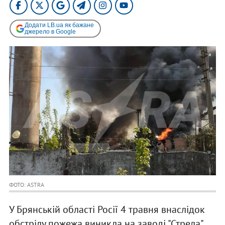
Додати LB.ua як бажане
джерело в Google
ФОТО: ASTRA
У Брянській області Росії 4 травня внаслідок
обстрілу пожежа виникла на заводі "Стрела",