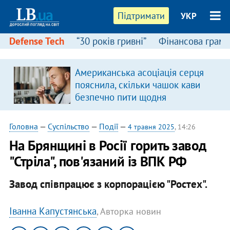
Підтримати
УКР
Defense Tech
“30 років гривні”
Фінансова грамо
Американська асоціація серця
я
пояснила, скільки чашок кави
безпечно пити щодня
Головна
—
Суспільство
—
Події
—
4 травня 2025
, 14:26
На Брянщині в Росії горить завод
"Стріла", пов'язаний із ВПК РФ
Завод співпрацює з корпорацією "Ростех".
Іванна Капустянська
, Авторка новин