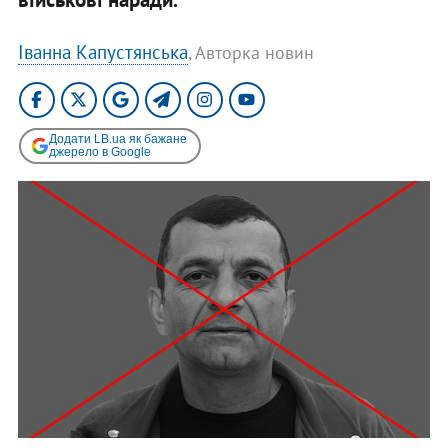
Іванна Капустянська
, Авторка новин
Додати LB.ua як бажане
джерело в Google