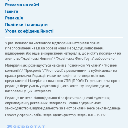
Реклама на сайті
Івенти
Редакція
Політики і стандарти
Угода конфіденційності
У разі повного чи часткового відтворення матеріалів пряме
гіперпосилання на LB.ua обов'язкове! Передрук, копіювання,
відтворення або інше використання матеріалів, що містять посилання на
агентство "Українськi Новини" й "Українська Фото Група", заборонено.
Матеріали, які розміщуються на сайті з позначкою "Реклама" / "Новини
компаній" / "Пресреліз" / "Promoted", є рекламними та публікуються на
правах реклами. Редакція може не поділяти погляди, які в них
представлені. Матеріали з плашкою СПЕЦПРОЄКТ є рекламними, проте
редакція бере участь у підготовці цього контенту і поділяє думки,
висловлені у цих матеріалах.
Редакція не несе відповідальності за факти та оціночні судження,
оприлюднені у рекламних матеріалах. Згідно з українським
законодавством, відповідальність за зміст реклами несе рекламодавець.
Cуб'єкт у сфері онлайн-медіа; ідентифікатор медіа - R40-05097