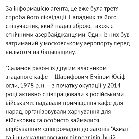
За інформацією агента, це вже була третя
спроба його ліквідації. Нападник та його
співучасник, який надав зброю, також є
етнічними азербайджанцями. Один із них був
затриманий у московському аеропорту перед
вильотом на батьківщину.
"Саламов разом із другим власником
згаданого кафе — Шарифовим Еміном Юсіф
огли, 1978 р. н. — з початку окупації у 2014
році активно співпрацювали з російськими
військами: надавали приміщення кафе для
нарад, організовували харчування для
військових та особисто займалися
вербуванням співгромадян до загонів "Ахмат"
та інших кадировських підрозділів. Їхній