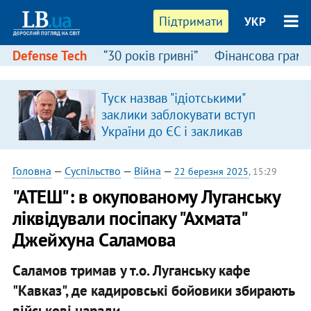
Підтримати
УКР
Defense Tech
“30 років гривні”
Фінансова грамо
:
Туск назвав "ідіотськими"
заклики заблокувати вступ
України до ЄС і закликав
припинити антиукраїнську
риторику
Головна
—
Суспільство
—
Війна
—
22 березня 2025
, 15:29
"АТЕШ": в окупованому Луганську
ліквідували посіпаку "Ахмата"
Джейхуна Саламова
Саламов тримав у т.о. Луганську кафе
"Кавказ", де кадировські бойовики збирають
військові наради.