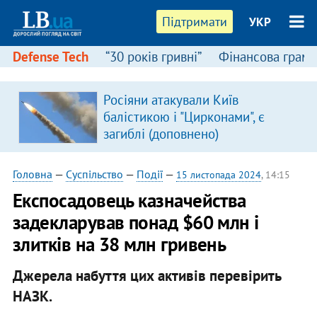
Підтримати
УКР
Defense Tech
“30 років гривні”
Фінансова грамо
:
Росіяни атакували Київ
балістикою і "Цирконами", є
загиблі (доповнено)
Головна
—
Суспільство
—
Події
—
15 листопада 2024
, 14:15
Експосадовець казначейства
задекларував понад $60 млн і
злитків на 38 млн гривень
Джерела набуття цих активів перевірить
НАЗК.