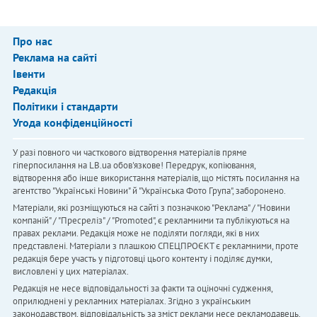
Про нас
Реклама на сайті
Івенти
Редакція
Політики і стандарти
Угода конфіденційності
У разі повного чи часткового відтворення матеріалів пряме
гіперпосилання на LB.ua обов'язкове! Передрук, копіювання,
відтворення або інше використання матеріалів, що містять посилання на
агентство "Українськi Новини" й "Українська Фото Група", заборонено.
Матеріали, які розміщуються на сайті з позначкою "Реклама" / "Новини
компаній" / "Пресреліз" / "Promoted", є рекламними та публікуються на
правах реклами. Редакція може не поділяти погляди, які в них
представлені. Матеріали з плашкою СПЕЦПРОЄКТ є рекламними, проте
редакція бере участь у підготовці цього контенту і поділяє думки,
висловлені у цих матеріалах.
Редакція не несе відповідальності за факти та оціночні судження,
оприлюднені у рекламних матеріалах. Згідно з українським
законодавством, відповідальність за зміст реклами несе рекламодавець.