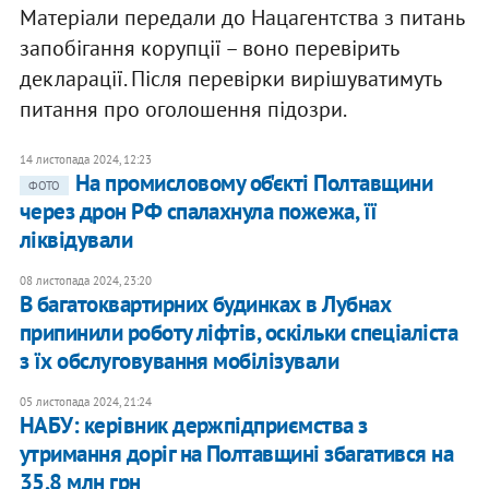
Матеріали передали до Нацагентства з питань
запобігання корупції – воно перевірить
декларації. Після перевірки вирішуватимуть
питання про оголошення підозри.
14 листопада 2024, 12:23
На промисловому об'єкті Полтавщини
ФОТО
через дрон РФ спалахнула пожежа, її
ліквідували
08 листопада 2024, 23:20
В багатоквартирних будинках в Лубнах
припинили роботу ліфтів, оскільки спеціаліста
з їх обслуговування мобілізували
05 листопада 2024, 21:24
НАБУ: керівник держпідприємства з
утримання доріг на Полтавщині збагатився на
35,8 млн грн