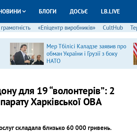
НОВИНИ
БЛОГИ
ДОСЬЄ
LB.LIVE
 грамотність
«Епіцентр виробників»
CultHub
Те
Мер Тбілісі Каладзе заявив про
обман України і Грузії з боку
НАТО
ону для 19 “волонтерів”: 2
апарату Харківської ОВА
послуг складала близько 60 000 гривень.