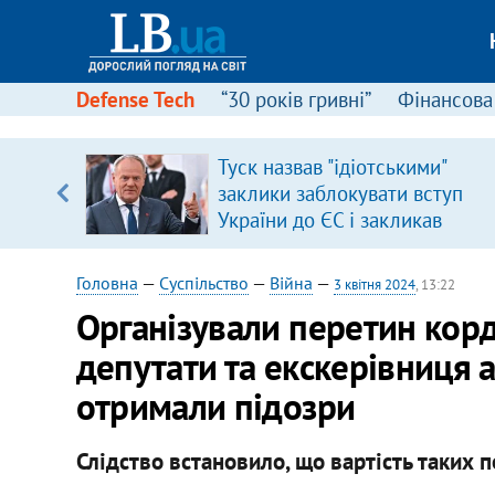
Defense Tech
“30 років гривні”
Фінансова
серця
Туск назвав "ідіотськими"
 кави
заклики заблокувати вступ
України до ЄС і закликав
припинити антиукраїнську
риторику
Головна
—
Суспільство
—
Війна
—
3 квітня 2024
, 13:22
Організували перетин корд
депутати та екскерівниця 
отримали підозри
Слідство встановило, що вартість таких 