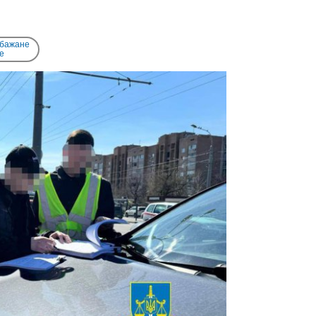
 бажане
e