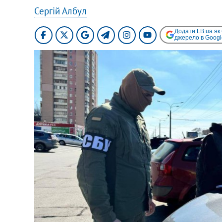
Сергій Албул
Додати LB.ua як
джерело в Googl