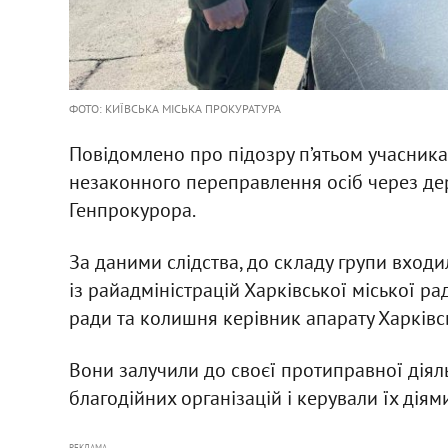
ФОТО: КИЇВСЬКА МІСЬКА ПРОКУРАТУРА
Повідомлено про підозру п’ятьом учасника
незаконного переправлення осіб через д
Генпрокурора.
За даними слідства, до складу групи входи
із райадміністрацій Харківської міської ра
ради та колишня керівник апарату Харківсь
Вони залучили до своєї протиправної діяль
благодійних організацій і керували їх діями
РЕКЛАМА