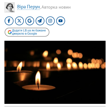
Віра Перун
, Авторка новин
Додати LB.ua як бажане
джерело в Google