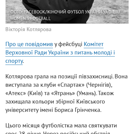
ФОТО: FACEBOOK/ЖІНОЧИЙ ФУТБОЛ УКРАЇНИ УАФ UAF
WOMEN'S FOOTBALL
Вікторія Котлярова
Про це повідомив
у фейсбуці
Комітет
Верховної Ради України з питань молоді і
спорту
.
Котлярова грала на позиції півзахисниці. Вона
виступала за клуби «Спартак» (Чернігів),
«Атекс» (Київ) та «Ятрань» (Умань). Також
захищала кольори збірної Київського
університету імені Бориса Грінченка.
Цього місяця футболістка мала святкувати
своє 28-річчя. Через російський обстріл