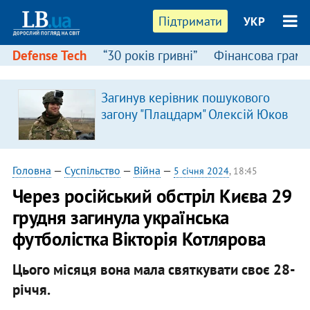
Підтримати
УКР
Defense Tech
“30 років гривні”
Фінансова грамо
:
Загинув керівник пошукового
загону "Плацдарм" Олексій Юков
Головна
—
Суспільство
—
Війна
—
5 січня 2024
, 18:45
Через російський обстріл Києва 29
грудня загинула українська
футболістка Вікторія Котлярова
Цього місяця вона мала святкувати своє 28-
річчя.