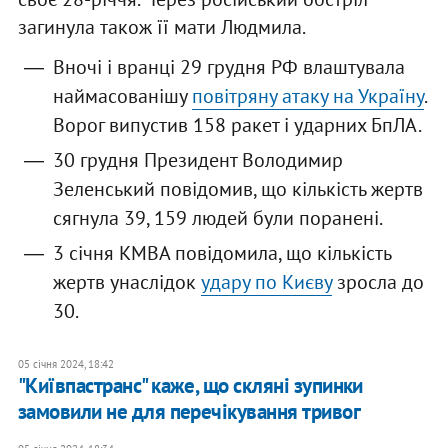
загинула також її мати Людмила.
Вночі і вранці 29 грудня РФ влаштувала
наймасованішу
повітряну атаку на Україну
.
Ворог випустив 158 ракет і ударних БпЛА.
30 грудня Президент Володимир
Зеленський повідомив, що кількість жертв
сягнула 39, 159 людей були поранені.
3 січня КМВА повідомила, що кількість
жертв унаслідок
удару по Києву
зросла до
30.
05 січня 2024, 18:42
"Київпастранс" каже, що скляні зупинки
замовили не для перечікування тривог