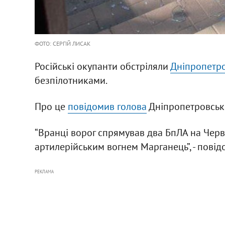
ФОТО: СЕРГІЙ ЛИСАК
Російські окупанти обстріляли
Дніпропетро
безпілотниками.
Про це
повідомив голова
Дніпропетровсько
“Вранці ворог спрямував два БпЛА на Черв
артилерійським вогнем Марганець”, - повід
РЕКЛАМА