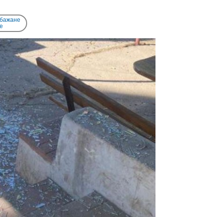
 бажане
e