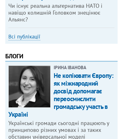
Чи існує реальна альтернатива НАТО і
навіщо колишній Головком знецінює
Альянс?
Всі публікації
БЛОГИ
ІРИНА ІВАНОВА
Не копіювати Європу:
як міжнародний
досвід допомагає
переосмислити
громадську участь в
Україні
Українські громади сьогодні працюють у
принципово різних умовах і за таких
обставин універсальної моделі