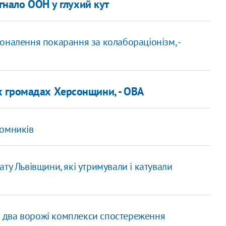
агнало ООН у глухий кут
оналення покарання за колабораціонізм, -
х громадах Херсонщини, - ОВА
томників
ту Львівщини, які утримували і катували
 два ворожі комплекси спостереження