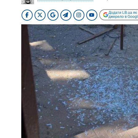
Додати LB.ua як
джерело в Googl