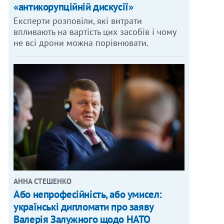
«антикорупційній дискусії»
Експерти розповіли, які витрати
впливають на вартість цих засобів і чому
не всі дрони можна порівнювати.
АННА СТЕШЕНКО
Або непрофесійність, або умисел:
українські дипломати про заяву
Валерія Залужного щодо НАТО