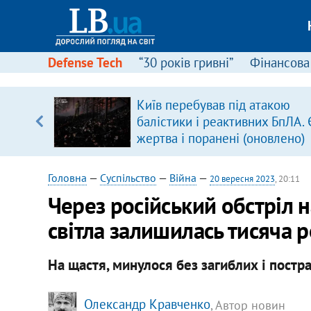
Defense Tech
“30 років гривні”
Фінансова
щодо
Київ перебував під атакою
 у
балістики і реактивних БпЛА. 
ої ходи
жертва і поранені (оновлено)
Головна
—
Суспільство
—
Війна
—
20 вересня 2023
, 20:11
Через російський обстріл 
світла залишилась тисяча 
На щастя, минулося без загиблих і постр
Олександр Кравченко
, Автор новин