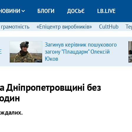
НОВИНИ
БЛОГИ
ДОСЬЄ
LB.LIVE
 грамотність
«Епіцентр виробників»
CultHub
Те
Загинув керівник пошукового
Є
загону "Плацдарм" Олексій
Юков
на Дніпропетровщині без
родин
аждалих.