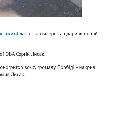
вську область
з артилерії та вдарили по ній
ї ОВА Сергій Лисак.
оногригорівську громаду. Пообіді – накрив
омив Лисак.