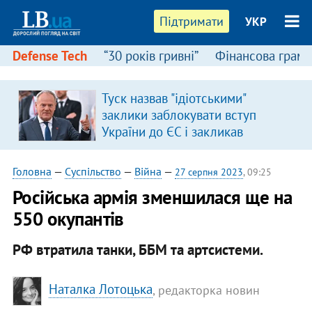
Підтримати
УКР
Defense Tech
“30 років гривні”
Фінансова грамо
Туск назвав "ідіотськими"
заклики заблокувати вступ
України до ЄС і закликав
припинити антиукраїнську
риторику
Головна
—
Суспільство
—
Війна
—
27 серпня 2023
, 09:25
Російська армія зменшилася ще на
550 окупантів
РФ втратила танки, ББМ та артсистеми.
Наталка Лотоцька
, редакторка новин