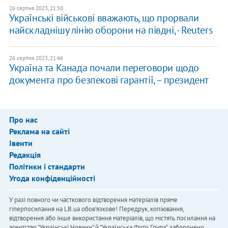
26 серпня 2023, 21:50
Українські військові вважають, що прорвали
найскладнішу лінію оборони на півдні, - Reuters
26 серпня 2023, 21:46
Україна та Канада почали переговори щодо
документа про безпекові гарантії, – президент
Про нас
Реклама на сайті
Івенти
Редакція
Політики і стандарти
Угода конфіденційності
У разі повного чи часткового відтворення матеріалів пряме
гіперпосилання на LB.ua обов'язкове! Передрук, копіювання,
відтворення або інше використання матеріалів, що містять посилання на
агентство "Українськi Новини" й "Українська Фото Група", заборонено.