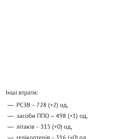
Інші втрати:
РСЗВ – 728 (+2) од,
засоби ППО ‒ 498 (+1) од,
літаків – 315 (+0) од,
гелікоптерів – 316 (+0) од,