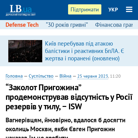
Підтримати
УКР
Defense Tech
“30 років гривні”
Фінансова грамо
Київ перебував під атакою
балістики і реактивних БпЛА. Є
жертва і поранені (оновлено)
Головна
—
Суспільство
—
Війна
—
25 червня 2023
, 11:20
“Заколот Пригожина”
продемонстрував відсутність у Росії
резервів у тилу, − ISW
Вагнерівцям, ймовірно, вдалося б досягти
околиць Москви, якби Євген Пригожин
наказав їм це зробити.