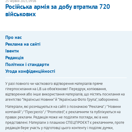
25 червня 2023, 09:06
Російська армія за добу втратила 720
військових
Про нас
Реклама на сайті
Івенти
Редакція
Політики і стандарти
Угода конфіденційності
У разі повного чи часткового відтворення матеріалів пряме
гіперпосилання на LB.ua обов'язкове! Передрук, копіювання,
відтворення або інше використання матеріалів, що містять посилання на
агентство "Українськi Новини" й "Українська Фото Група", заборонено.
Матеріали, які розміщуються на сайті з позначкою "Реклама" / "Новини
компаній" / "Пресреліз" / "Promoted", є рекламними та публікуються на
правах реклами. Редакція може не поділяти погляди, які в них
представлені. Матеріали з плашкою СПЕЦПРОЄКТ є рекламними, проте
редакція бере участь у підготовці цього контенту і поділяє думки,