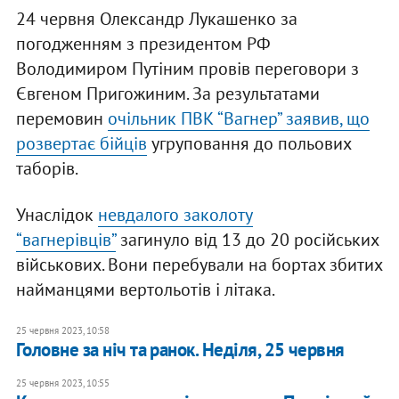
24 червня Олександр Лукашенко за
погодженням з президентом РФ
Володимиром Путіним провів переговори з
Євгеном Пригожиним. За результатами
перемовин
очільник ПВК “Вагнер” заявив, що
розвертає бійців
угруповання до польових
таборів.
Унаслідок
невдалого заколоту
“вагнерівців”
загинуло від 13 до 20 російських
військових. Вони перебували на бортах збитих
найманцями вертольотів і літака.
25 червня 2023, 10:58
Головне за ніч та ранок. Неділя, 25 червня
25 червня 2023, 10:55