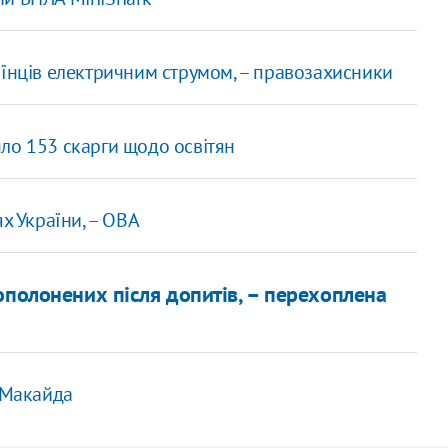
аїнців електричним струмом, – правозахисники
ло 153 скарги щодо освітян
х України, – ОВА
ополонених після допитів, – перехоплена
в Макайда