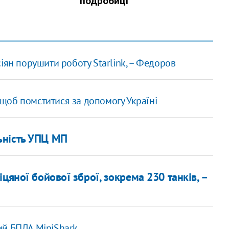
іян порушити роботу Starlink, – Федоров
, щоб помститися за допомогу Україні
ьність УПЦ МП
цяної бойової зброї, зокрема 230 танків, –
ий БПЛА MiniShark