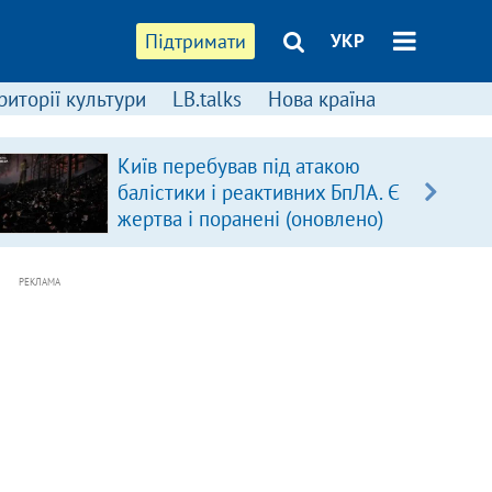
Підтримати
УКР
риторії культури
LB.talks
Нова країна
Київ перебував під атакою
балістики і реактивних БпЛА. Є
жертва і поранені (оновлено)
РЕКЛАМА