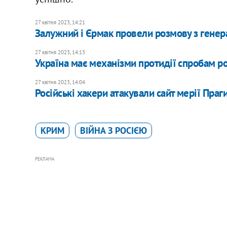
27 квітня 2023, 14:21
Залужний і Єрмак провели розмову з генер
27 квітня 2023, 14:13
Україна має механізми протидії спробам ро
27 квітня 2023, 14:04
Російські хакери атакували сайт мерії Праг
КРИМ
ВІЙНА З РОСІЄЮ
РЕКЛАМА