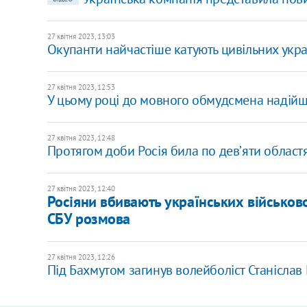
27 квітня 2023, 13:03
Окупанти найчастіше катують цивільних укр
27 квітня 2023, 12:53
У цьому році до мовного обмудсмена надійш
27 квітня 2023, 12:48
Протягом доби Росія била по девʼяти областя
27 квітня 2023, 12:40
Росіяни вбивають українських військов
СБУ розмова
27 квітня 2023, 12:26
Під Бахмутом загинув волейболіст Станісла