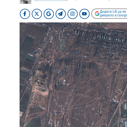
Додати LB.ua як
джерело в Googl