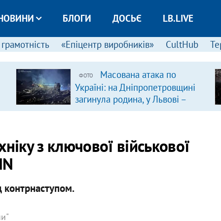
НОВИНИ
БЛОГИ
ДОСЬЄ
LB.LIVE
 грамотність
«Епіцентр виробників»
CultHub
Те
Масована атака по
ФОТО
Україні: на Дніпропетровщині
загинула родина, у Львові –
удар по багатоповерхівках
(доповнюється)
хніку з ключової військової
NN
д контрнаступом.
ни"