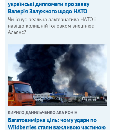
українські дипломати про заяву
Валерія Залужного щодо НАТО
Чи існує реальна альтернатива НАТО і
навіщо колишній Головком знецінює
Альянс?
КИРИЛО ДАНИЛЬЧЕНКО АКА РОНІН
Багатовимірна ціль: чому удари по
Wildberries стали важливою частиною