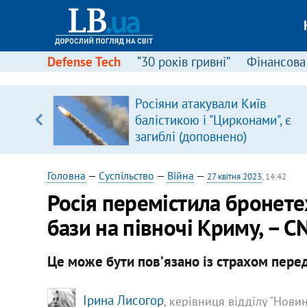
Defense Tech
“30 років гривні”
Фінансова
ового
Росіяни атакували Київ
ій
балістикою і "Цирконами", є
загиблі (доповнено)
Головна
—
Суспільство
—
Війна
—
27 квітня 2023
, 14:42
Росія перемістила бронете
бази на півночі Криму, – C
Це може бути повʼязано із страхом пере
Ірина Лисогор
, керівниця відділу "Нови