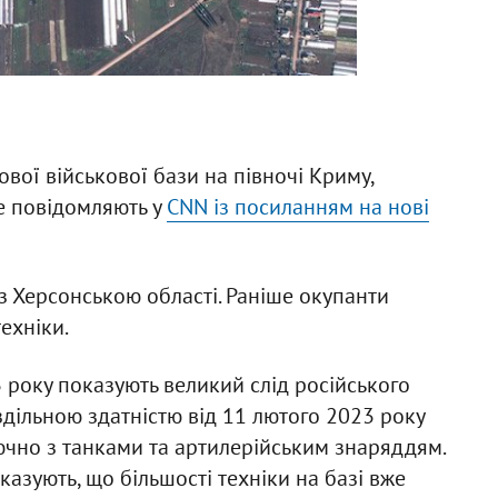
ової військової бази на півночі Криму,
е повідомляють у
CNN із посиланням на нові
з Херсонською області. Раніше окупанти
техніки.
3 року показують великий слід російського
дільною здатністю від 11 лютого 2023 року
ючно з танками та артилерійським знаряддям.
казують, що більшості техніки на базі вже