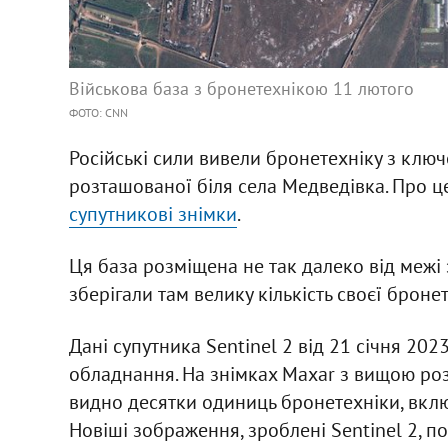
Військова база з бронетехнікою 11 лютого
ФОТО: CNN
Російські сили вивели бронетехніку з ключ
розташованої біля села Медведівка. Про ц
супутникові знімки
.
Ця база розміщена не так далеко від межі 
зберігали там велику кількість своєї броне
Дані супутника Sentinel 2 від 21 січня 202
обладнання. На знімках Maxar з вищою роз
видно десятки одиниць бронетехніки, вкл
Новіші зображення, зроблені Sentinel 2, по