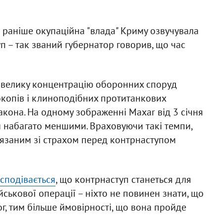
 раніше окупаційна "влада" Криму озвучувала
 – так званий губернатор говорив, що час
ь велику концентрацію оборонних споруд
копів і клиноподібних протитанкових
акона. На одному зображенні Maxar від 3 січня
и набагато меншими. Враховуючи такі темпи,
язаним зі страхом перед контрнаступом
 сподівається
, що контрнаступ станеться для
ійськової операції – ніхто не повинен знати, що
г, тим більше ймовірності, що вона пройде