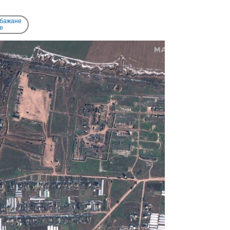
 бажане
e