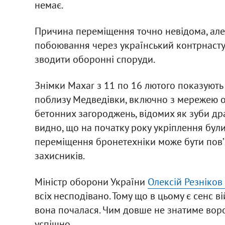
немає.
Причина переміщення точно невідома, але
побоювання через український контрнаступ
зводити оборонні споруди.
Знімки Maxar з 11 по 16 лютого показуют
поблизу Медведівки, включно з мережею о
бетонних загороджень, відомих як зуби др
видно, що на початку року укріплення бул
переміщення бронетехніки може бути повʼ
захисників.
Міністр оборони України
Олексій Резніков
всіх несподівано. Тому що в цьому є сенс в
вона почалася. Чим довше не знатиме воро
успішно.