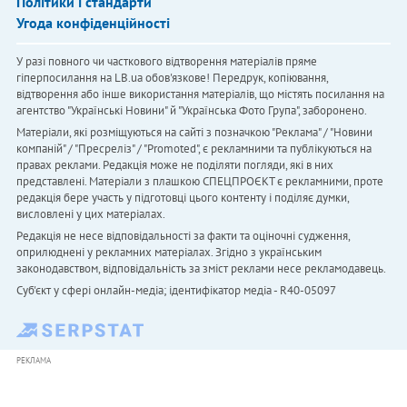
Політики і стандарти
Угода конфіденційності
У разі повного чи часткового відтворення матеріалів пряме
гіперпосилання на LB.ua обов'язкове! Передрук, копіювання,
відтворення або інше використання матеріалів, що містять посилання на
агентство "Українськi Новини" й "Українська Фото Група", заборонено.
Матеріали, які розміщуються на сайті з позначкою "Реклама" / "Новини
компаній" / "Пресреліз" / "Promoted", є рекламними та публікуються на
правах реклами. Редакція може не поділяти погляди, які в них
представлені. Матеріали з плашкою СПЕЦПРОЄКТ є рекламними, проте
редакція бере участь у підготовці цього контенту і поділяє думки,
висловлені у цих матеріалах.
Редакція не несе відповідальності за факти та оціночні судження,
оприлюднені у рекламних матеріалах. Згідно з українським
законодавством, відповідальність за зміст реклами несе рекламодавець.
Cуб'єкт у сфері онлайн-медіа; ідентифікатор медіа - R40-05097
РЕКЛАМА