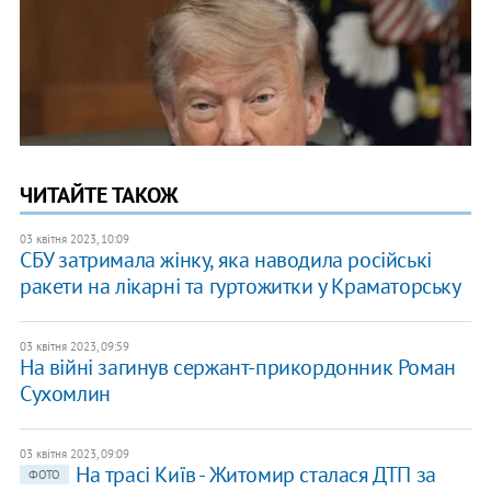
ЧИТАЙТЕ ТАКОЖ
03 квітня 2023, 10:09
СБУ затримала жінку, яка наводила російські
ракети на лікарні та гуртожитки у Краматорську
03 квітня 2023, 09:59
На війні загинув сержант-прикордонник Роман
Сухомлин
03 квітня 2023, 09:09
На трасі Київ - Житомир сталася ДТП за
ФОТО