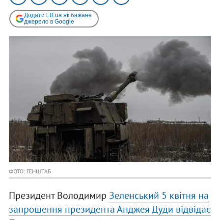
Додати LB.ua як бажане
джерело в Google
ФОТО: ГЕНШТАБ
Президент Володимир
Зеленський 5 квітня на
запрошення президента Анджея Дуди відвідає