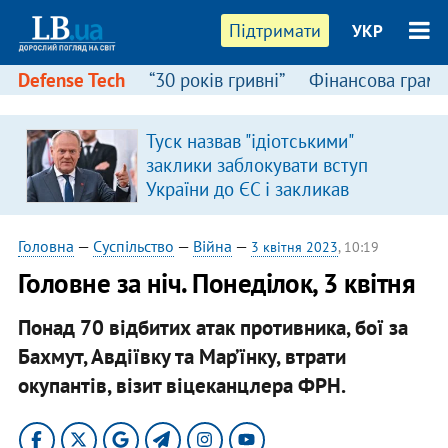
Підтримати
УКР
Defense Tech
“30 років гривні”
Фінансова грамо
Туск назвав "ідіотськими"
в
заклики заблокувати вступ
України до ЄС і закликав
припинити антиукраїнську
риторику
Головна
—
Суспільство
—
Війна
—
3 квітня 2023
, 10:19
Головне за ніч. Понеділок, 3 квітня
Понад 70 відбитих атак противника, бої за
Бахмут, Авдіївку та Мар’їнку, втрати
окупантів,
візит віцеканцлера ФРН
.