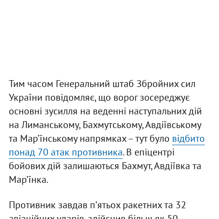
Тим часом Генеральний штаб Збройних сил
України повідомляє, що ворог зосереджує
основні зусилля на веденні наступальних дій
на Лиманському, Бахмутському, Авдіївському
та Мар’їнському напрямках – тут було
відбито
понад 70 атак противника
. В епіцентрі
бойових дій залишаються Бахмут, Авдіївка та
Мар’їнка.
Противник завдав пʼятьох ракетних та 32
авіаційних ударів, здійснив більш як 50