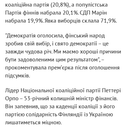
коаліційна партія (20,8%), а популістська
Партія фіннів набрала 20,1%. СДП Марін
набрала 19,9%. Явка виборців склала 71,9%.
"Демократія оголосила, фінський народ
зробив свій вибір, і свято демократії – це
завжди чудова річ. Ми маємо хороші причини
бути задоволеними цим результатом", –
прокоментувала премʼєрка після оголошення
підсумків.
Лідер Національної коаліційної партії Петтері
Орпо – 53-річний колишній міністр фінансів.
Він запевнив, що за каденції коаліції з його
партією солідарність Фінляндії із Україною
лишатиметься міцною.