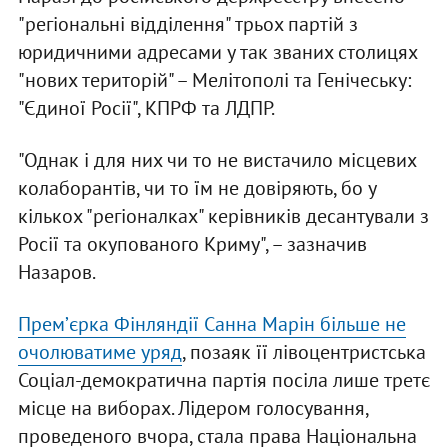
"регіональні відділення" трьох партій з
юридичними адресами у так званих столицях
"нових територій" – Мелітополі та Генічеську:
"Єдиної Росії", КПРФ та ЛДПР.
"Однак і для них чи то не вистачило місцевих
колаборантів, чи то їм не довіряють, бо у
кількох "регіоналках" керівників десантували з
Росії та окупованого Криму", – зазначив
Назаров.
Премʼєрка Фінляндії Санна Марін більше не
очолюватиме уряд
, позаяк її лівоцентристська
Соціал-демократична партія посіла лише третє
місце на виборах. Лідером голосування,
проведеного вчора, стала права Національна