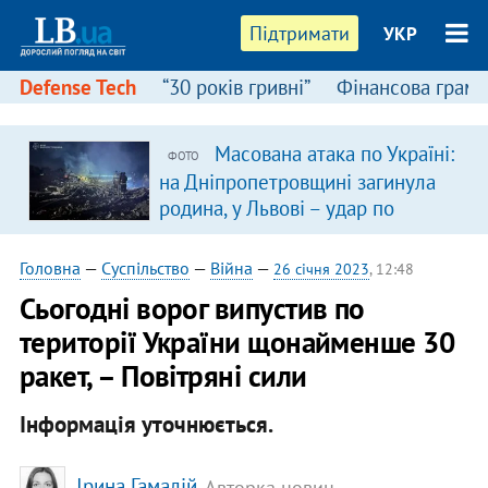
Підтримати
УКР
Defense Tech
“30 років гривні”
Фінансова грамо
Масована атака по Україні:
ФОТО
на Дніпропетровщині загинула
родина, у Львові – удар по
багатоповерхівках
(доповнюється)
Головна
—
Суспільство
—
Війна
—
26 січня 2023
, 12:48
Сьогодні ворог випустив по
території України щонайменше 30
ракет, – Повітряні сили
Інформація уточнюється.
Ірина Гамалій
, Авторка новин