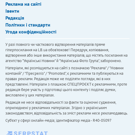
Реклама на сайті
Івенти
Редакція
Політики і стандарти
Угода конфіденційності
У разі повного чи часткового відтворення матеріалів пряме
гіперпосилання на LB.ua обов'язкове! Передрук, копіювання,
відтворення або інше використання матеріалів, що містять посилання на
агентство "Українськi Новини" й "Українська Фото Група", заборонено.
Матеріали, які розміщуються на сайті з позначкою "Реклама" / "Новини
компаній" / "Пресреліз" / "Promoted", є рекламними та публікуються на
правах реклами. Редакція може не поділяти погляди, які в них
представлені. Матеріали з плашкою СПЕЦПРОЄКТ є рекламними, проте
редакція бере участь у підготовці цього контенту і поділяє думки,
висловлені у цих матеріалах.
Редакція не несе відповідальності за факти та оціночні судження,
оприлюднені у рекламних матеріалах. Згідно з українським
законодавством, відповідальність за зміст реклами несе рекламодавець.
Cуб'єкт у сфері онлайн-медіа; ідентифікатор медіа - R40-05097