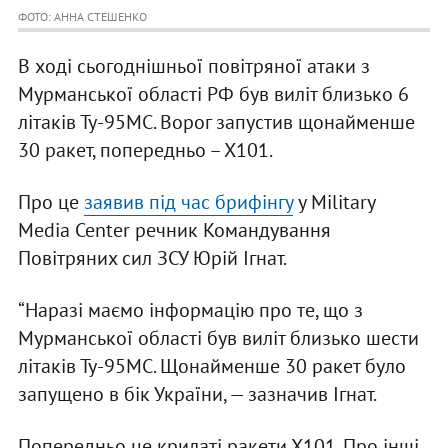
ФОТО: АННА СТЕШЕНКО
В ході сьогоднішньої повітряної атаки з
Мурманської області РФ був виліт близько 6
літаків Ту-95МС. Ворог запустив щонайменше
30 ракет, попередньо – Х101.
Про це
заявив під час брифінгу
у Military
Media Center речник Командування
Повітряних сил ЗСУ Юрій Ігнат.
“Наразі маємо інформацію про те, що з
Мурманської області був виліт близько шести
літаків Ту-95МС. Щонайменше 30 ракет було
запущено в бік України, — зазначив Ігнат.
Попередньо це крилаті ракети Х101. Про інші