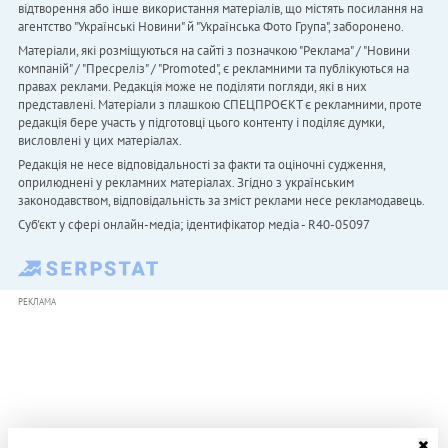
відтворення або інше використання матеріалів, що містять посилання на
агентство "Українськi Новини" й "Українська Фото Група", заборонено.
Матеріали, які розміщуються на сайті з позначкою "Реклама" / "Новини
компаній" / "Пресреліз" / "Promoted", є рекламними та публікуються на
правах реклами. Редакція може не поділяти погляди, які в них
представлені. Матеріали з плашкою СПЕЦПРОЄКТ є рекламними, проте
редакція бере участь у підготовці цього контенту і поділяє думки,
висловлені у цих матеріалах.
Редакція не несе відповідальності за факти та оціночні судження,
оприлюднені у рекламних матеріалах. Згідно з українським
законодавством, відповідальність за зміст реклами несе рекламодавець.
Cуб'єкт у сфері онлайн-медіа; ідентифікатор медіа - R40-05097
РЕКЛАМА