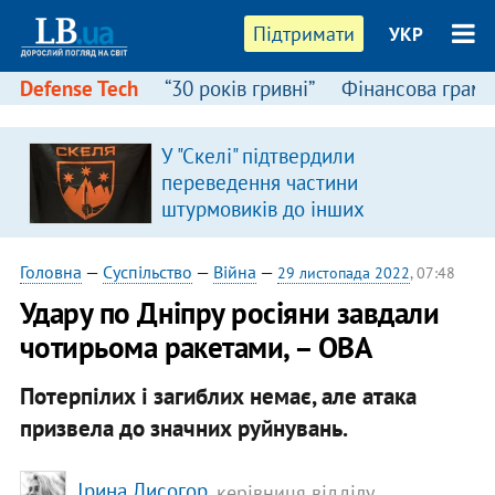
Підтримати
УКР
Defense Tech
“30 років гривні”
Фінансова грамо
У "Скелі" підтвердили
переведення частини
штурмовиків до інших
підрозділів
Головна
—
Суспільство
—
Війна
—
29 листопада 2022
, 07:48
Удару по Дніпру росіяни завдали
чотирьома ракетами, – ОВА
Потерпілих і загиблих немає, але атака
призвела до значних руйнувань.
Ірина Лисогор
, керівниця відділу