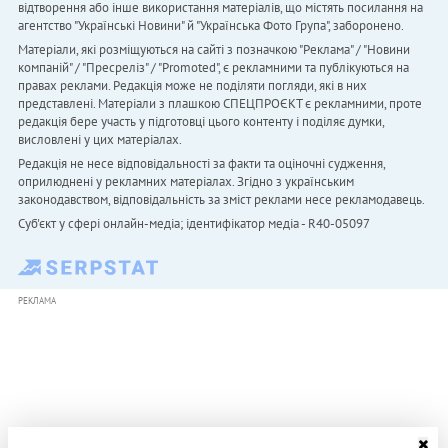
відтворення або інше використання матеріалів, що містять посилання на
агентство "Українськi Новини" й "Українська Фото Група", заборонено.
Матеріали, які розміщуються на сайті з позначкою "Реклама" / "Новини
компаній" / "Пресреліз" / "Promoted", є рекламними та публікуються на
правах реклами. Редакція може не поділяти погляди, які в них
представлені. Матеріали з плашкою СПЕЦПРОЄКТ є рекламними, проте
редакція бере участь у підготовці цього контенту і поділяє думки,
висловлені у цих матеріалах.
Редакція не несе відповідальності за факти та оціночні судження,
оприлюднені у рекламних матеріалах. Згідно з українським
законодавством, відповідальність за зміст реклами несе рекламодавець.
Cуб'єкт у сфері онлайн-медіа; ідентифікатор медіа - R40-05097
РЕКЛАМА