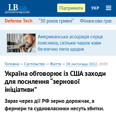
Підтримати
УКР
Defense Tech
“30 років гривні”
Фінансова грамо
Американська асоціація серця
пояснила, скільки чашок кави
безпечно пити щодня
Головна
—
Суспільство
—
Життя
—
28 листопада 2022
, 20:09
Україна обговорює із США заходи
для посилення “зернової
ініціативи”
Зараз через дії РФ зерно дорожчає, а
фермери та судновласники несуть збитки.