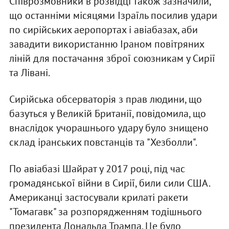
Співрозмовники в розвідці також зазначили,
що останніми місяцями Ізраїль посилив удари
по сирійських аеропортах і авіабазах, аби
завадити використанню Іраном повітряних
ліній для постачання зброї союзникам у Сирії
та Лівані.
Сирійська обсерваторія з прав людини, що
базуться у Великій Британії, повідомила, що
внаслідок учорашнього удару було знищено
склад іранських повстанців та "Хезболли".
По авіабазі Шайрат у 2017 році, під час
громадянської війни в Сирії, били сили США.
Американці застосували крилаті ракети
"Томагавк" за розпорядженням тодішнього
президента Дональда Трампа. Це було