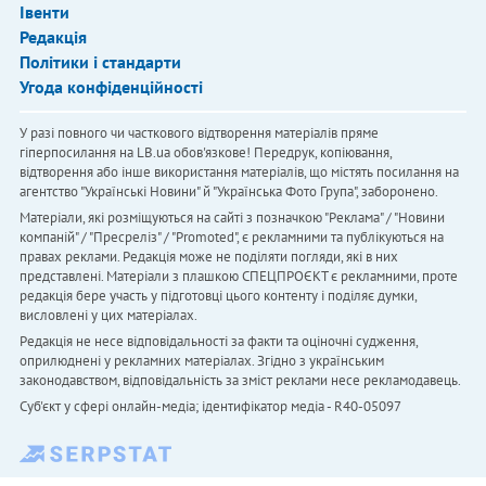
Івенти
Редакція
Політики і стандарти
Угода конфіденційності
У разі повного чи часткового відтворення матеріалів пряме
гіперпосилання на LB.ua обов'язкове! Передрук, копіювання,
відтворення або інше використання матеріалів, що містять посилання на
агентство "Українськi Новини" й "Українська Фото Група", заборонено.
Матеріали, які розміщуються на сайті з позначкою "Реклама" / "Новини
компаній" / "Пресреліз" / "Promoted", є рекламними та публікуються на
правах реклами. Редакція може не поділяти погляди, які в них
представлені. Матеріали з плашкою СПЕЦПРОЄКТ є рекламними, проте
редакція бере участь у підготовці цього контенту і поділяє думки,
висловлені у цих матеріалах.
Редакція не несе відповідальності за факти та оціночні судження,
оприлюднені у рекламних матеріалах. Згідно з українським
законодавством, відповідальність за зміст реклами несе рекламодавець.
Cуб'єкт у сфері онлайн-медіа; ідентифікатор медіа - R40-05097