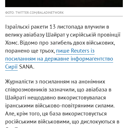
ФОТО: TWITTER.COM/BALADINETWORK
Ізраїльскі ракети 13 листопада влучили в
велику авіабазу Шайрат у сирійській провінції
Хомс. Відомо про загибель двох військових,
поранено ще трьох,
пише Reuters із
посиланням на державне інформагентство
Сирії
SANA.
Журналісти з посиланням на анонімних
співрозмовників зазначили, що авіабаза в
Шайраті нещодавно використовувалася
іранськими військово-повітряними силами.
Але, крім того, ця база використовується
російськими військовими, що дислокуються в