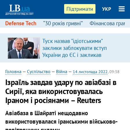
Підтримати
УКР
Defense Tech
“30 років гривні”
Фінансова грамо
Туск назвав "ідіотськими"
заклики заблокувати вступ
України до ЄС і закликав
припинити антиукраїнську
риторику
Головна
—
Суспільство
—
Війна
—
14 листопада 2022
, 09:38
Ізраїль завдав удару по авіабазі в
Сирії, яка використовувалась
Іраном і росіянами – Reuters
Авіабаза в Шайраті нещодавно
використовувалася іранськими військово-
повітряними силами.