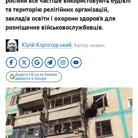
росіяни все частіше використовують будівлі
та територію релігійних організацій,
закладів освіти і охорони здоров’я для
розміщення військовослужбовців.
Юрій Корогодський
, Автор новин
Додати LB.ua як бажане
джерело в Google