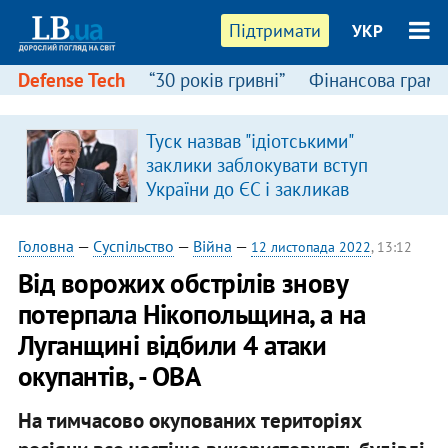
Підтримати
УКР
Defense Tech
“30 років гривні”
Фінансова грамо
Туск назвав "ідіотськими"
заклики заблокувати вступ
України до ЄС і закликав
припинити антиукраїнську
риторику
Головна
—
Суспільство
—
Війна
—
12 листопада 2022
, 13:12
Від ворожих обстрілів знову
потерпала Нікопольщина, а на
Луганщині відбили 4 атаки
окупантів, - ОВА
На тимчасово окупованих територіях