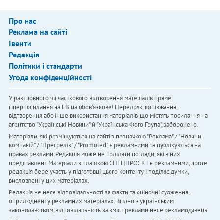
Про нас
Реклама на сайті
Івенти
Редакція
Політики і стандарти
Угода конфіденційності
У разі повного чи часткового відтворення матеріалів пряме
гіперпосилання на LB.ua обов'язкове! Передрук, копіювання,
відтворення або інше використання матеріалів, що містять посилання на
агентство "Українськi Новини" й "Українська Фото Група", заборонено.
Матеріали, які розміщуються на сайті з позначкою "Реклама" / "Новини
компаній" / "Пресреліз" / "Promoted", є рекламними та публікуються на
правах реклами. Редакція може не поділяти погляди, які в них
представлені. Матеріали з плашкою СПЕЦПРОЄКТ є рекламними, проте
редакція бере участь у підготовці цього контенту і поділяє думки,
висловлені у цих матеріалах.
Редакція не несе відповідальності за факти та оціночні судження,
оприлюднені у рекламних матеріалах. Згідно з українським
законодавством, відповідальність за зміст реклами несе рекламодавець.