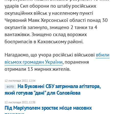
ударів Сил оборони по штабу російських
окупаційних військ у населеному пункті
Червоний Маяк Херсонської області понад 30
окупантів загинуло, знищено 2 танки та 4
вантажівки. Знищено склад ворожих
боєприпасів в Каховському районі.
Нагадаємо, що учора російські військові
вбили
вісьмох громадян України
, поранення
отримали 13 мирних жителів.
12 листопада 2022, 12:54
На Буковині СБУ затримала агітатора,
ФОТО
який готував "дані" для Соловйова
12 листопада 2022, 12:38
Під Маріуполем зростає місце масових