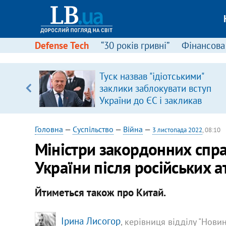
Defense Tech
“30 років гривні”
Фінансова
щодо
Туск назвав "ідіотськими"
 у
заклики заблокувати вступ
ої ходи
України до ЄС і закликав
припинити антиукраїнську
риторику
Головна
—
Суспільство
—
Війна
—
3 листопада 2022
, 08:10
Міністри закордонних спра
України після російських а
Йтиметься також про Китай.
Ірина Лисогор
, керівниця відділу "Нови