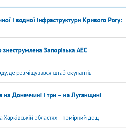
чної і водної інфраструктури Кривого Рогу:
ю знеструмлена Запорізька АЕС
оду, де розміщувався штаб окупантів
га на Донеччині і три – на Луганщині
 та Харківській областях – помірний дощ