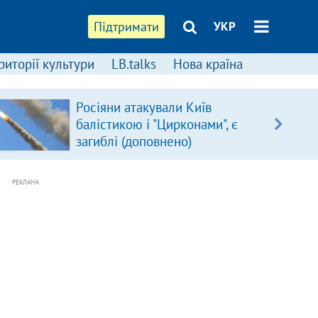
Підтримати
УКР
риторії культури
LB.talks
Нова країна
Росіяни атакували Київ
балістикою і "Цирконами", є
загиблі (доповнено)
РЕКЛАМА