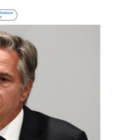
 бажане
e