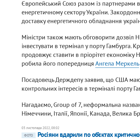
Європейський Союз разом із партнерами 
енергетичному сектору України. Закордонн
доставку енергетичного обладнання украї
Міністри також мають обговорити дозвіл Н
інвестувати в термінал у порту Гамбурга. 
продовжує ставити в пріорітет економіку 
робила його попередниця
Ангела Меркель
Посадовець Держдепу заявив, що США мают
контрольних інтересів в терміналі порту Г
Нагадаємо, Group of 7, неформальна назва
Німеччини, Італії, Японії, Канада, Велика Б
03 листопада 2022, 08:02
Росіяни вдарили по об’єктах критично
ФОТО