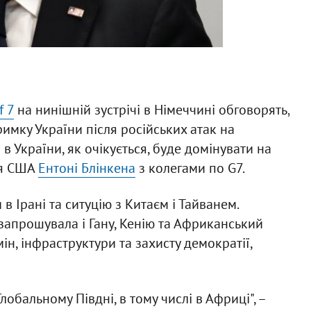
f 7
на нинішній зустрічі в Німеччині обговорять,
мку України після російських атак на
 в України, як очікується, буде домінувати на
ря США
Ентоні Блінкена
з колегами по G7.
 Ірані та ситуцію з Китаєм і Тайванем.
7 запрошувала і Гану, Кенію та Африканський
н, інфраструктури та захисту демократії,
обальному Півдні, в тому числі в Африці", –