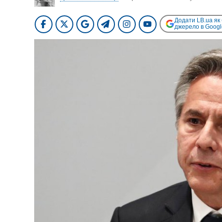
Додати LB.ua як
джерело в Googl