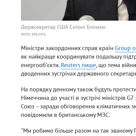
Держсекретар США Ентоні Блінкен
ФОТО: ЕРА/UPG
Міністри закордонних справ країн
Group o
як найкраще координувати подальшу підтри
енергообʼєкти.
Reuters пише
, що тема війни
дводенних зустрічах державного секрета
На порядку денному також будуть протести в
Німеччина до участі в зустрічі міністрів G
Союз – заради обговорення кліматичних змі
повідомили в британському МЗС.
"Ми робимо більше разом на так званому Гл