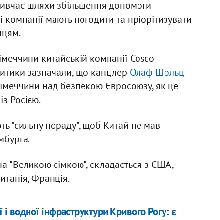
вивчає шляхи збільшення допомоги
і компанії мають погодити та пріорітизувати
нцям.
імеччини китайській компанії Cosco
Критики зазначали, що канцлер
Олаф Шольц
Німеччини над безпекою Євросоюзу, як це
із Росією.
ь "сильну пораду", щоб Китай не мав
амбурга.
на "Великою сімкою", складається з США,
ританія, Франція.
ї і водної інфраструктури Кривого Рогу: є