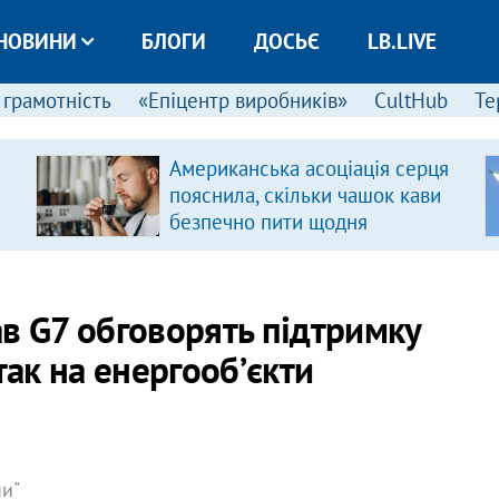
НОВИНИ
БЛОГИ
ДОСЬЄ
LB.LIVE
 грамотність
«Епіцентр виробників»
CultHub
Те
Американська асоціація серця
пояснила, скільки чашок кави
безпечно пити щодня
в G7 обговорять підтримку
так на енергообʼєкти
ни"