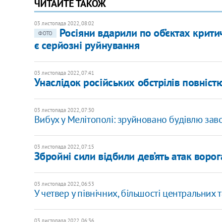
ЧИТАЙТЕ ТАКОЖ
03 листопада 2022, 08:02
Росіяни вдарили по об’єктах крити
ФОТО
є серйозні руйнування
03 листопада 2022, 07:41
Унаслідок російських обстрілів повніст
03 листопада 2022, 07:30
Вибух у Мелітополі: зруйновано будівлю зав
03 листопада 2022, 07:15
​Збройні сили відбили дев’ять атак воро
03 листопада 2022, 06:53
У четвер у північних, більшості центральних
03 листопада 2022, 06:36