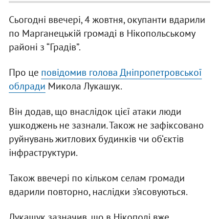
Сьогодні ввечері, 4 жовтня, окупанти вдарили
по Марганецькій громаді в Нікопольському
районі з “Градів”.
Про це
повідомив голова Дніпропетровської
облради
Микола Лукашук.
Він додав, що внаслідок цієї атаки люди
ушкоджень не зазнали. Також не зафіксовано
руйнувань житлових будинків чи об‘єктів
інфраструктури.
Також ввечері по кільком селам громади
вдарили повторно, наслідки з’ясовуються.
Лукашук зазначив, що в Нікополі вже