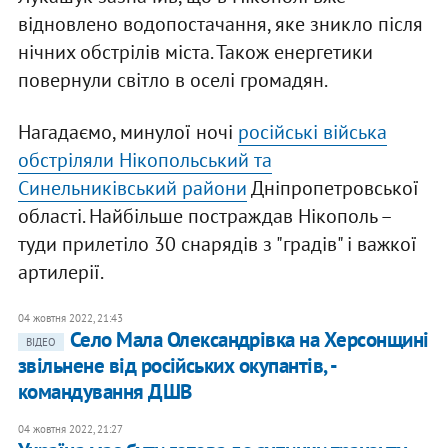
відновлено водопостачання, яке зникло після
нічних обстрілів міста. Також енергетики
повернули світло в оселі громадян.
Нагадаємо, минулої ночі
російські війська
обстріляли Нікопольський та
Синельниківський райони
Дніпропетровської
області. Найбільше постраждав Нікополь –
туди прилетіло 30 снарядів з "градів" і важкої
артилерії.
04 жовтня 2022, 21:43
Село Мала Олександрівка на Херсонщині
ВІДЕО
звільнене від російських окупантів, -
командування ДШВ
04 жовтня 2022, 21:27