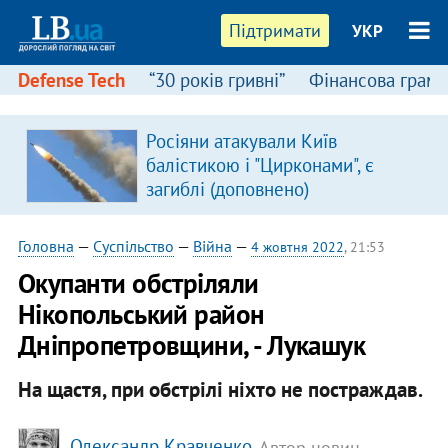
Підтримати
УКР
Defense Tech
“30 років гривні”
Фінансова грамо
Росіяни атакували Київ
в
балістикою і "Цирконами", є
загиблі (доповнено)
Головна
—
Суспільство
—
Війна
—
4 жовтня 2022
, 21:53
Окупанти обстріляли
Нікопольський район
Дніпропетровщини, - Лукашук
На щастя, при обстрілі ніхто не постраждав.
Олександр Кравченко
, Автор новин