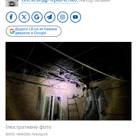
Додати LB.ua як бажане
джерело в Google
Ілюстративне фото
ФОТО: МИКОЛА ЛУКАШУК