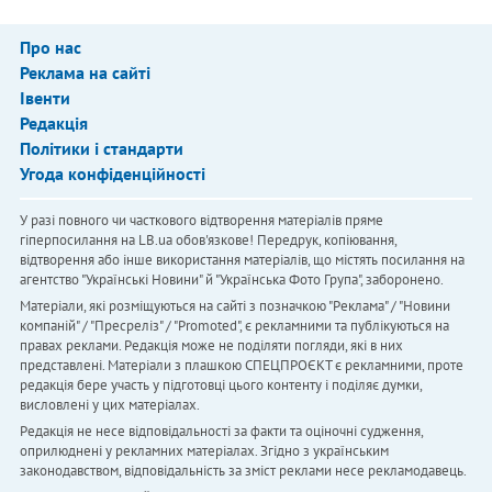
Про нас
Реклама на сайті
Івенти
Редакція
Політики і стандарти
Угода конфіденційності
У разі повного чи часткового відтворення матеріалів пряме
гіперпосилання на LB.ua обов'язкове! Передрук, копіювання,
відтворення або інше використання матеріалів, що містять посилання на
агентство "Українськi Новини" й "Українська Фото Група", заборонено.
Матеріали, які розміщуються на сайті з позначкою "Реклама" / "Новини
компаній" / "Пресреліз" / "Promoted", є рекламними та публікуються на
правах реклами. Редакція може не поділяти погляди, які в них
представлені. Матеріали з плашкою СПЕЦПРОЄКТ є рекламними, проте
редакція бере участь у підготовці цього контенту і поділяє думки,
висловлені у цих матеріалах.
Редакція не несе відповідальності за факти та оціночні судження,
оприлюднені у рекламних матеріалах. Згідно з українським
законодавством, відповідальність за зміст реклами несе рекламодавець.