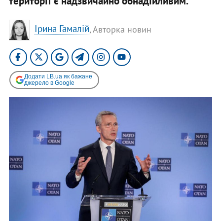
території є надзвичайно обнадійливим.
Ірина Гамалій
, Авторка новин
Додати LB.ua як бажане
джерело в Google