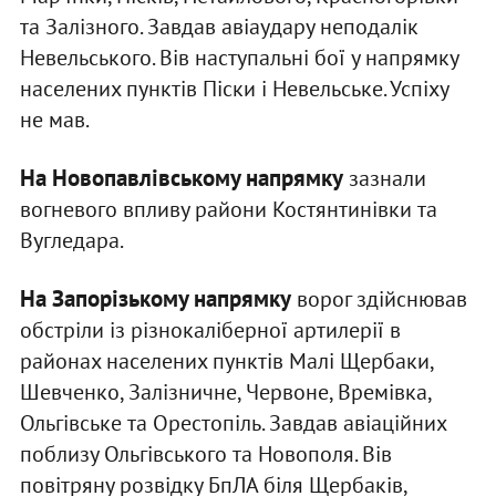
та Залізного. Завдав авіаудару неподалік
Невельського. Вів наступальні бої у напрямку
населених пунктів Піски і Невельське. Успіху
не мав.
На Новопавлівському напрямку
зазнали
вогневого впливу райони Костянтинівки та
Вугледара.
На Запорізькому напрямку
ворог здійснював
обстріли із різнокаліберної артилерії в
районах населених пунктів Малі Щербаки,
Шевченко, Залізничне, Червоне, Времівка,
Ольгівське та Орестопіль. Завдав авіаційних
поблизу Ольгівського та Новополя. Вів
повітряну розвідку БпЛА біля Щербаків,