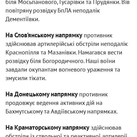
біля Мосьпанового, Гусарівки та Прудянки. Вів
повітряну розвідку БпЛА неподалік
Дементіївки.
На Слов’янському напрямку
противник
здійснював артилерійські обстріли неподалік
Краснопілля та Мазанівки. Намагався вести
розвідку біля Богородичного. Наші воїни
завдали окупантам вогневого ураження та
змусили тікати.
На Донецькому напрямку
противник
продовжує ведення активних дій на
Бахмутському та Авдіївському напрямках.
На Краматорському напрямку
здійснював
обстріли із ствольної та реактивної артилерії