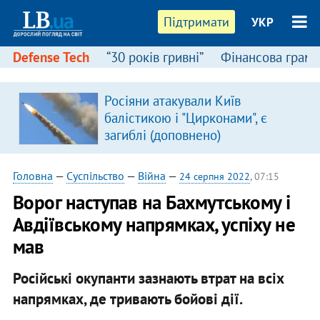
Підтримати
УКР
Defense Tech
“30 років гривні”
Фінансова грамо
Росіяни атакували Київ
балістикою і "Цирконами", є
загиблі (доповнено)
Головна
—
Суспільство
—
Війна
—
24 серпня 2022
, 07:15
​Ворог наступав на Бахмутському і
Авдіївському напрямках, успіху не
мав
Російські окупанти зазнають втрат на всіх
напрямках, де тривають бойові дії.