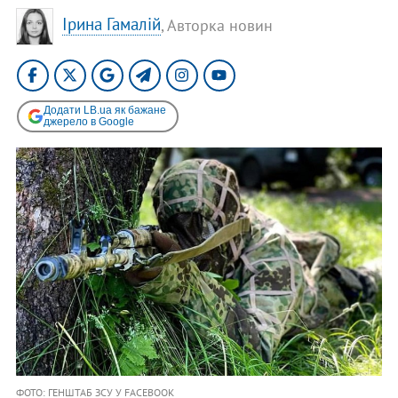
Ірина Гамалій
, Авторка новин
Додати LB.ua як бажане
джерело в Google
ФОТО: ГЕНШТАБ ЗСУ У FACEBOOK