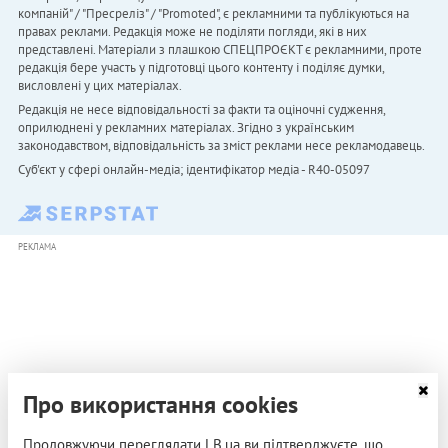
компаній" / "Пресреліз" / "Promoted", є рекламними та публікуються на
правах реклами. Редакція може не поділяти погляди, які в них
представлені. Матеріали з плашкою СПЕЦПРОЄКТ є рекламними, проте
редакція бере участь у підготовці цього контенту і поділяє думки,
висловлені у цих матеріалах.
Редакція не несе відповідальності за факти та оціночні судження,
оприлюднені у рекламних матеріалах. Згідно з українським
законодавством, відповідальність за зміст реклами несе рекламодавець.
Cуб'єкт у сфері онлайн-медіа; ідентифікатор медіа - R40-05097
РЕКЛАМА
Про використання cookies
Продовжуючи переглядати LB.ua ви підтверджуєте, що