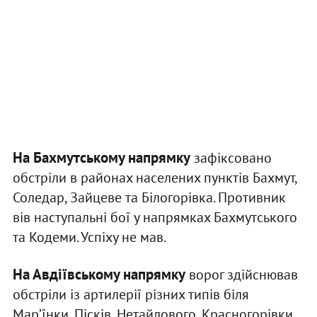
На Бахмутському напрямку
зафіксовано
обстріли в районах населених пунктів Бахмут,
Соледар, Зайцеве та Білогорівка. Противник
вів наступальні бої у напрямках Бахмутського
та Кодеми. Успіху не мав.
На Авдіївському напрямку
ворог здійснював
обстріли із артилерії різних типів біля
Марʼїнки, Пісків, Нетайлового, Красногорівки