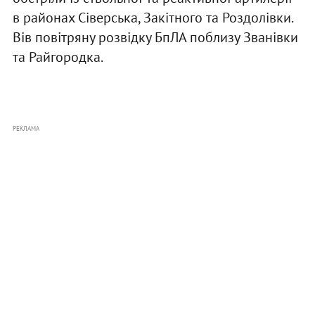
в районах Сіверська, Закітного та Роздолівки.
Вів повітряну розвідку БпЛА поблизу Званівки
та Райгородка.
РЕКЛАМА