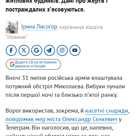
житлових будинків. Дані про жертв і
постраждалих зʼясовуються.
Ірина Лисогор
, керівниця відділу
"Новини"
Додати LB.ua як бажане
джерело в Google
Вночі 31 липня російська армія влаштувала
потужний обстріл Миколаєва. Вибухи лунали
після першої ночі та близько пʼятої ранку.
Ворог використав, зокрема, й
касетні снаряди
,
повідомив мер міста Олександр Сєнкевич
у
Телеграм. Він наголосив, що це, напевно,
найсильніший обстріл міста за весь час.