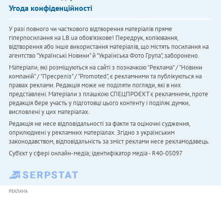
Угода конфіденційності
У разі повного чи часткового відтворення матеріалів пряме
гіперпосилання на LB.ua обов'язкове! Передрук, копіювання,
відтворення або інше використання матеріалів, що містять посилання на
агентство "Українськi Новини" й "Українська Фото Група", заборонено.
Матеріали, які розміщуються на сайті з позначкою "Реклама" / "Новини
компаній" / "Пресреліз" / "Promoted", є рекламними та публікуються на
правах реклами. Редакція може не поділяти погляди, які в них
представлені. Матеріали з плашкою СПЕЦПРОЄКТ є рекламними, проте
редакція бере участь у підготовці цього контенту і поділяє думки,
висловлені у цих матеріалах.
Редакція не несе відповідальності за факти та оціночні судження,
оприлюднені у рекламних матеріалах. Згідно з українським
законодавством, відповідальність за зміст реклами несе рекламодавець.
Cуб'єкт у сфері онлайн-медіа; ідентифікатор медіа - R40-05097
РЕКЛАМА