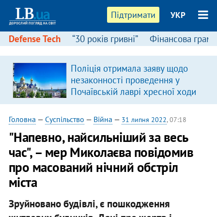
Підтримати
УКР
Defense Tech
“30 років гривні”
Фінансова грамо
Поліція отримала заяву щодо
в
незаконності проведення у
Почаївській лаврі хресної ходи
Головна
—
Суспільство
—
Війна
—
31 липня 2022
, 07:18
"Напевно, найсильніший за весь
час", – мер Миколаєва повідомив
про масований нічний обстріл
міста
Зруйновано будівлі, є пошкодження