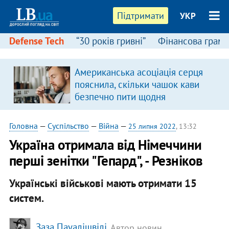
Підтримати
УКР
Defense Tech
“30 років гривні”
Фінансова грамо
Американська асоціація серця
пояснила, скільки чашок кави
безпечно пити щодня
Головна
—
Суспільство
—
Війна
—
25 липня 2022
, 13:32
Україна отримала від Німеччини
перші зенітки "Гепард", - Резніков
Українські військові мають отримати 15
систем.
Заза Пауалішвілі
, Автор новин