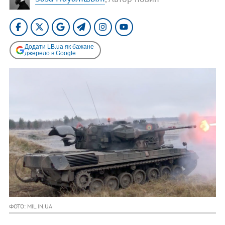
Додати LB.ua як бажане
джерело в Google
ФОТО: MIL.IN.UA