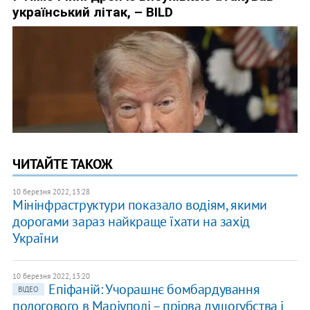
ЧИТАЙТЕ ТАКОЖ
10 березня 2022, 13:28
Мінінфраструктури показало водіям, якими
дорогами зараз найкраще їхати на захід
України
10 березня 2022, 13:20
Епіфаній: Учорашнє бомбардування
ВІДЕО
пологового в Маріуполі – прірва душогубства і