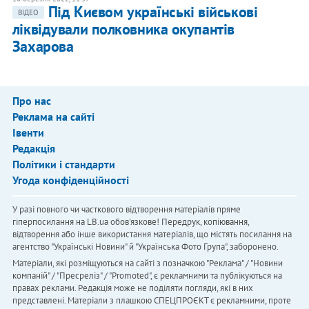
Під Києвом українські військові
ВІДЕО
ліквідували полковника окупантів
Захарова
Про нас
Реклама на сайті
Івенти
Редакція
Політики і стандарти
Угода конфіденційності
У разі повного чи часткового відтворення матеріалів пряме
гіперпосилання на LB.ua обов'язкове! Передрук, копіювання,
відтворення або інше використання матеріалів, що містять посилання на
агентство "Українськi Новини" й "Українська Фото Група", заборонено.
Матеріали, які розміщуються на сайті з позначкою "Реклама" / "Новини
компаній" / "Пресреліз" / "Promoted", є рекламними та публікуються на
правах реклами. Редакція може не поділяти погляди, які в них
представлені. Матеріали з плашкою СПЕЦПРОЄКТ є рекламними, проте