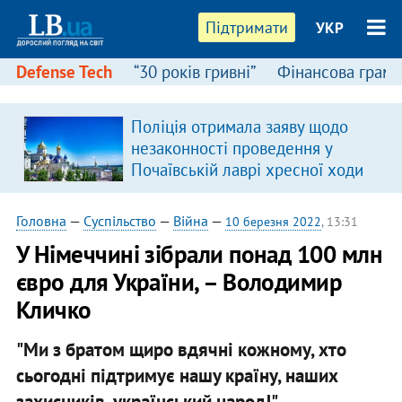
Підтримати
УКР
Defense Tech
“30 років гривні”
Фінансова грамо
Поліція отримала заяву щодо
незаконності проведення у
Почаївській лаврі хресної ходи
Головна
—
Суспільство
—
Війна
—
10 березня 2022
, 13:31
У Німеччині зібрали понад 100 млн
євро для України, – Володимир
Кличко
"Ми з братом щиро вдячні кожному, хто
сьогодні підтримує нашу країну, наших
захисників, український народ!"