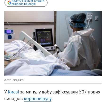
Додати LB.ua як бажане
джерело в Google
ФОТО: EPA/UPG
У
Києві
за минулу добу зафіксували 507 нових
випадків
коронавірусу
.