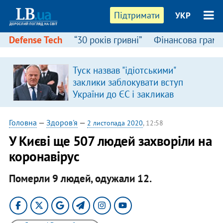
Підтримати
УКР
Defense Tech
“30 років гривні”
Фінансова грамо
Туск назвав "ідіотськими"
заклики заблокувати вступ
України до ЄС і закликав
припинити антиукраїнську
риторику
Головна
—
Здоров'я
—
2 листопада 2020
, 12:58
У Києві ще 507 людей захворіли на
коронавірус
Померли 9 людей, одужали 12.