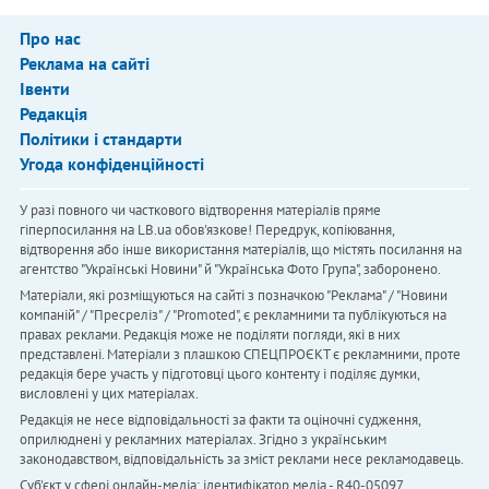
Про нас
Реклама на сайті
Івенти
Редакція
Політики і стандарти
Угода конфіденційності
У разі повного чи часткового відтворення матеріалів пряме
гіперпосилання на LB.ua обов'язкове! Передрук, копіювання,
відтворення або інше використання матеріалів, що містять посилання на
агентство "Українськi Новини" й "Українська Фото Група", заборонено.
Матеріали, які розміщуються на сайті з позначкою "Реклама" / "Новини
компаній" / "Пресреліз" / "Promoted", є рекламними та публікуються на
правах реклами. Редакція може не поділяти погляди, які в них
представлені. Матеріали з плашкою СПЕЦПРОЄКТ є рекламними, проте
редакція бере участь у підготовці цього контенту і поділяє думки,
висловлені у цих матеріалах.
Редакція не несе відповідальності за факти та оціночні судження,
оприлюднені у рекламних матеріалах. Згідно з українським
законодавством, відповідальність за зміст реклами несе рекламодавець.
Cуб'єкт у сфері онлайн-медіа; ідентифікатор медіа - R40-05097