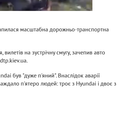
 трапилася масштабна дорожньо-транспортна
, вилетів на зустрічну смугу, зачепив авто
tp.kiev.ua.
dai був "дуже п'яний". Внаслідок аварії
аждало п'ятеро людей: троє з Hyundai і двоє з