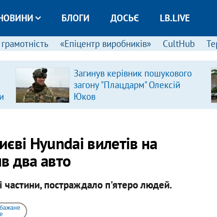
НОВИНИ
БЛОГИ
ДОСЬЄ
LB.LIVE
 грамотність
«Епіцентр виробників»
CultHub
Те
Загинув керівник пошукового
загону "Плацдарм" Олексій
и
Юков
Києві Hyundai вилетів на
ив два авто
і частини, постраждало п'ятеро людей.
 бажане
e