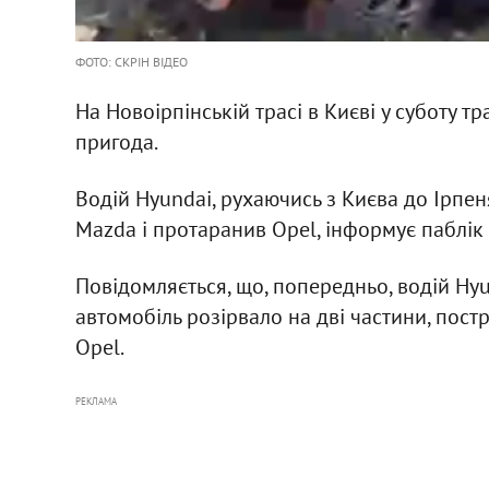
ФОТО: СКРІН ВІДЕО
На Новоірпінській трасі в Києві у суботу
пригода.
Водій Hyundai, рухаючись з Києва до Ірпеня
Mazda і протаранив Оpel, інформує паблік d
Повідомляється, що, попередньо, водій Hyun
автомобіль розірвало на дві частини, постр
Оpel.
РЕКЛАМА