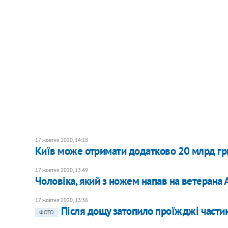
17 жовтня 2020, 14:18
Київ може отримати додатково 20 млрд грн
17 жовтня 2020, 13:49
Чоловіка, який з ножем напав на ветерана А
17 жовтня 2020, 13:36
Після дощу затопило проїжджі частин
ФОТО