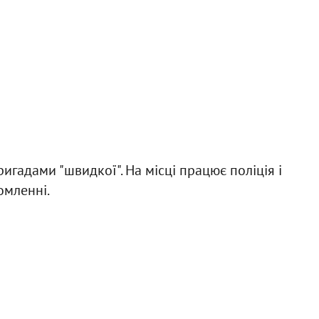
ригадами "швидкої". На місці працює поліція і
омленні.