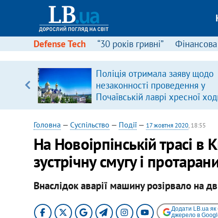
Defense Tech
“30 років гривні”
Фінансова
серця
Поліція отримала заяву щодо
 кави
незаконності проведення у
Почаївській лаврі хресної ход
Головна
—
Суспільство
—
Події
—
17 жовтня 2020
, 18:55
На Новоірпінській трасі в 
зустрічну смугу і протаран
Внаслідок аварії машину розірвало на дв
Додати LB.ua як
джерело в Googl