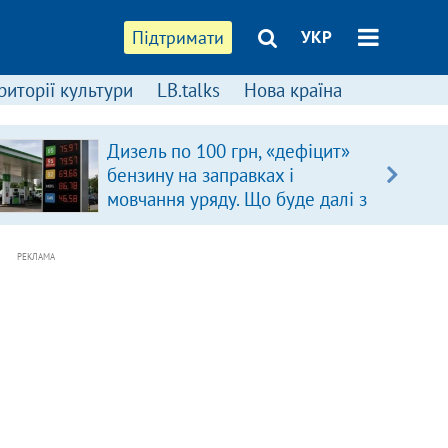
Підтримати
УКР
риторії культури
LB.talks
Нова країна
Дизель по 100 грн, «дефіцит»
бензину на заправках і
мовчання уряду. Що буде далі з
цінами на пальне?
РЕКЛАМА