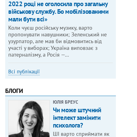
2022 році не оголосила про загальну
військову службу. Бо мобілізованими
мали бути всі»
Коли чуєш російську музику, варто
пропонувати навушники; Зеленський не
узурпатор, але мав би відмовитись від
участі у виборах; Україна виповзає з
патерналізму, а Росія —…
Всі публікації
БЛОГИ
ЮЛІЯ БРЕУС
Чи може штучний
інтелект замінити
психолога?
ШІ варто сприймати як