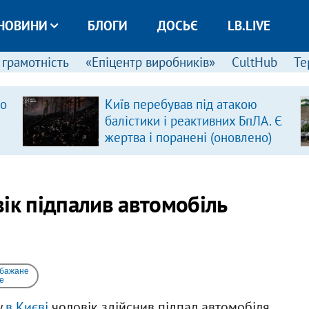
НОВИНИ
БЛОГИ
ДОСЬЄ
LB.LIVE
 грамотність
«Епіцентр виробників»
CultHub
Те
ро
Київ перебував під атакою
балістики і реактивних БпЛА. Є
жертва і поранені (оновлено)
ік підпалив автомобіль
 бажане
e
у
в Києві
чоловік здійснив підпал автомобіля.