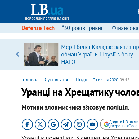
Defense Tech
“30 років гривні”
Фінансова
Мер Тбілісі Каладзе заявив п
уп
обман України і Грузії з боку
НАТО
ку
Головна
—
Суспільство
—
Події
—
3 серпня 2020
, 09:42
Уранці на Хрещатику чолов
Мотиви зловмисника з’ясовує поліція.
Додати LB.ua як
джерело в Googl
Уранці в понеділок, 3 серпня, на Хрещатик