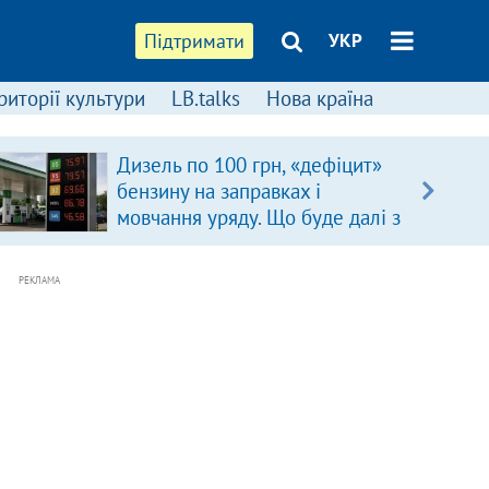
Підтримати
УКР
риторії культури
LB.talks
Нова країна
Дизель по 100 грн, «дефіцит»
бензину на заправках і
мовчання уряду. Що буде далі з
цінами на пальне?
РЕКЛАМА