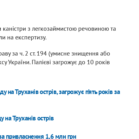
ли каністри з легкозаймистою речовиною та
ли на експертизу.
аву за ч. 2 ст. 194 (умисне знищення або
 України. Палієві загрожує до 10 років
у на Труханів острів, загрожує п’ять років за
у на Труханів острів
за привласнення 1,6 млн грн