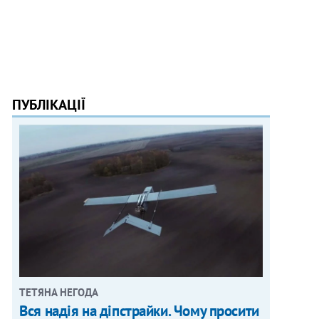
ПУБЛІКАЦІЇ
ТЕТЯНА НЕГОДА
Вся надія на діпстрайки. Чому просити