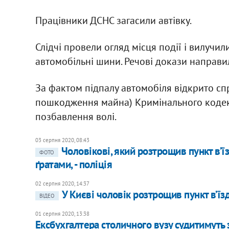
Працівники ДСНС загасили автівку.
Слідчі провели огляд місця події і вилучи
автомобільні шини. Речові докази направи
За фактом підпалу автомобіля відкрито спр
пошкодження майна) Кримінального кодексу
позбавлення волі.
03 серпня 2020, 08:43
Чоловікові, який розтрощив пункт в’їзд
ФОТО
ґратами, - поліція
02 серпня 2020, 14:37
У Києві чоловік розтрощив пункт в’їзд
ВІДЕО
01 серпня 2020, 13:38
Ексбухгалтера столичного вузу судитимуть 