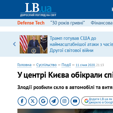
Defense Tech
“30 років гривні”
Фінансова
Трамп готував США до
наймасштабнішої атаки з часі
вщині
Другої світової війни
і –
ах
Головна
—
Суспільство
—
Події
—
11 січня 2020
, 21:13
У центрі Києва обікрали с
Злодії розбили скло в автомобілі та вит
Додати LB.ua як
джерело в Googl