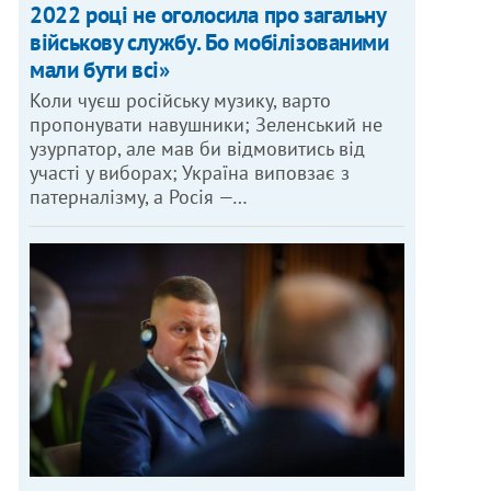
2022 році не оголосила про загальну
військову службу. Бо мобілізованими
мали бути всі»
Коли чуєш російську музику, варто
пропонувати навушники; Зеленський не
узурпатор, але мав би відмовитись від
участі у виборах; Україна виповзає з
патерналізму, а Росія —…