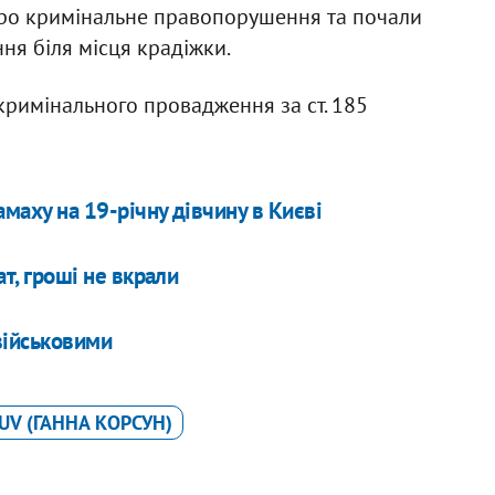
 про кримінальне правопорушення та почали
ня біля місця крадіжки.
кримінального провадження за ст. 185
маху на 19-річну дівчину в Києві
т, гроші не вкрали
військовими
UV (ГАННА КОРСУН)