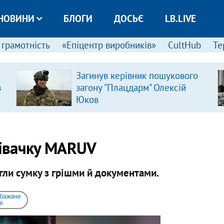
НОВИНИ
БЛОГИ
ДОСЬЄ
LB.LIVE
 грамотність
«Епіцентр виробників»
CultHub
Те
Загинув керівник пошукового
в
загону "Плацдарм" Олексій
Юков
півачку MARUV
ягли сумку з грішми й документами.
 бажане
e