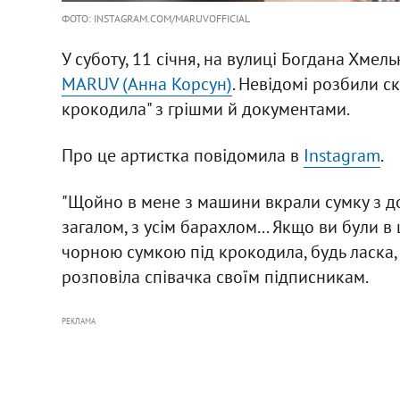
ФОТО: INSTAGRAM.COM/MARUVOFFICIAL
У суботу, 11 січня, на вулиці Богдана Хме
MARUV (Анна Корсун)
. Невідомі розбили ск
крокодила" з грішми й документами.
Про це артистка повідомила в
Instagram
.
"Щойно в мене з машини вкрали сумку з д
загалом, з усім барахлом... Якщо ви були в
чорною сумкою під крокодила, будь ласка, на
розповіла співачка своїм підписникам.
РЕКЛАМА