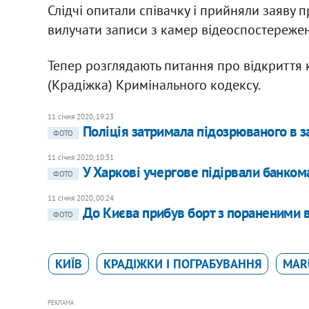
Слідчі опитали співачку і прийняли заяву
вилучати записи з камер відеоспостережен
Тепер розглядають питання про відкриття 
(Крадіжка) Кримінального кодексу.
11 січня 2020, 19:23
Поліція затримала підозрюваного в за
ФОТО
11 січня 2020, 10:31
У Харкові учергове підірвали банкома
ФОТО
11 січня 2020, 00:24
До Києва прибув борт з пораненими 
ФОТО
КИЇВ
КРАДІЖКИ І ПОГРАБУВАННЯ
MAR
РЕКЛАМА