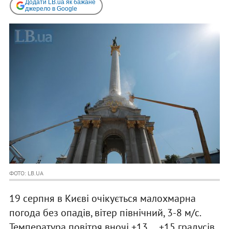
Додати LB.ua як бажане
джерело в Google
ФОТО: LB.UA
19 серпня в Києві очікується малохмарна
погода без опадів, вітер північний, 3-8 м/с.
Температура повітря вночі +13 ... +15 градусів,