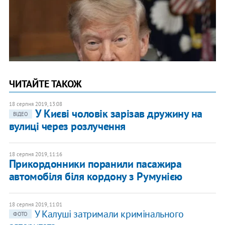
ЧИТАЙТЕ ТАКОЖ
18 серпня 2019, 13:08
У Києві чоловік зарізав дружину на
ВІДЕО
вулиці через розлучення
18 серпня 2019, 11:16
Прикордонники поранили пасажира
автомобіля біля кордону з Румунією
18 серпня 2019, 11:01
У Калуші затримали кримінального
ФОТО