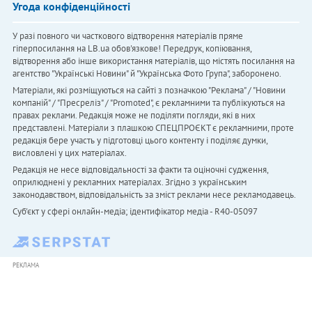
Угода конфіденційності
У разі повного чи часткового відтворення матеріалів пряме
гіперпосилання на LB.ua обов'язкове! Передрук, копіювання,
відтворення або інше використання матеріалів, що містять посилання на
агентство "Українськi Новини" й "Українська Фото Група", заборонено.
Матеріали, які розміщуються на сайті з позначкою "Реклама" / "Новини
компаній" / "Пресреліз" / "Promoted", є рекламними та публікуються на
правах реклами. Редакція може не поділяти погляди, які в них
представлені. Матеріали з плашкою СПЕЦПРОЄКТ є рекламними, проте
редакція бере участь у підготовці цього контенту і поділяє думки,
висловлені у цих матеріалах.
Редакція не несе відповідальності за факти та оціночні судження,
оприлюднені у рекламних матеріалах. Згідно з українським
законодавством, відповідальність за зміст реклами несе рекламодавець.
Cуб'єкт у сфері онлайн-медіа; ідентифікатор медіа - R40-05097
РЕКЛАМА