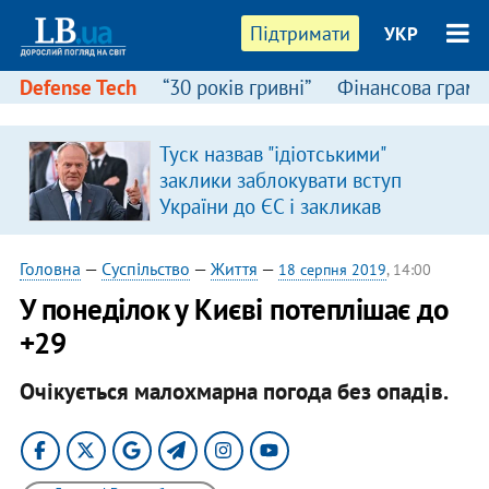
Підтримати
УКР
Defense Tech
“30 років гривні”
Фінансова грамо
Туск назвав "ідіотськими"
заклики заблокувати вступ
України до ЄС і закликав
припинити антиукраїнську
риторику
Головна
—
Суспільство
—
Життя
—
18 серпня 2019
, 14:00
У понеділок у Києві потеплішає до
+29
Очікується малохмарна погода без опадів.