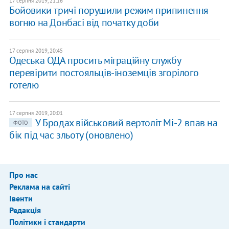
17 серпня 2019, 21:16
Бойовики тричі порушили режим припинення
вогню на Донбасі від початку доби
17 серпня 2019, 20:45
Одеська ОДА просить міграційну службу
перевірити постояльців-іноземців згорілого
готелю
17 серпня 2019, 20:01
У Бродах військовий вертоліт Мі-2 впав на
ФОТО
бік під час зльоту (оновлено)
Про нас
Реклама на сайті
Івенти
Редакція
Політики і стандарти