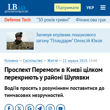
Підтримати
УКР
Defense Tech
“30 років гривні”
Фінансова грамо
Загинув керівник пошукового
загону "Плацдарм" Олексій Юков
Головна
—
Суспільство
—
Життя
—
22 червня 2019
, 19:48
Проспект Перемоги в Києві цілком
перекриють у районі Шулявки
Водіїв просять з розумінням поставитися до
тимчасових незручностей.