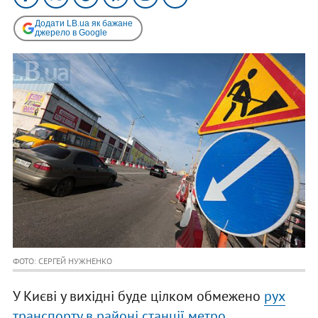
Додати LB.ua як бажане
джерело в Google
ФОТО: СЕРГЕЙ НУЖНЕНКО
У Києві у вихідні буде цілком обмежено
рух
транспорту в районі станції метро