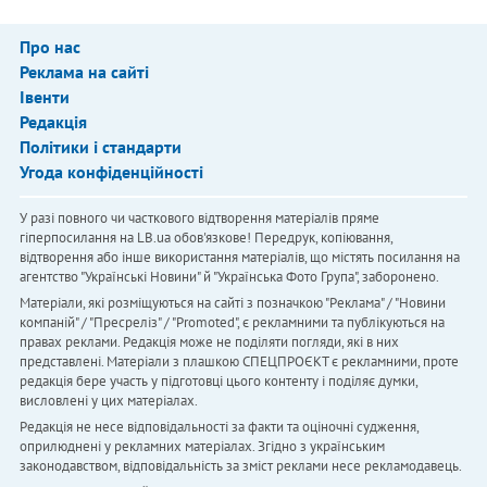
Про нас
Реклама на сайті
Івенти
Редакція
Політики і стандарти
Угода конфіденційності
У разі повного чи часткового відтворення матеріалів пряме
гіперпосилання на LB.ua обов'язкове! Передрук, копіювання,
відтворення або інше використання матеріалів, що містять посилання на
агентство "Українськi Новини" й "Українська Фото Група", заборонено.
Матеріали, які розміщуються на сайті з позначкою "Реклама" / "Новини
компаній" / "Пресреліз" / "Promoted", є рекламними та публікуються на
правах реклами. Редакція може не поділяти погляди, які в них
представлені. Матеріали з плашкою СПЕЦПРОЄКТ є рекламними, проте
редакція бере участь у підготовці цього контенту і поділяє думки,
висловлені у цих матеріалах.
Редакція не несе відповідальності за факти та оціночні судження,
оприлюднені у рекламних матеріалах. Згідно з українським
законодавством, відповідальність за зміст реклами несе рекламодавець.