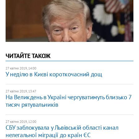
ЧИТАЙТЕ ТАКОЖ
27 квітня 2019, 14:00
У неділю в Києві короткочасний дощ
27 квітня 2019, 13:47
​На Великдень в Україні чергуватимуть близько 7
тисяч рятувальників
27 квітня 2019, 12:00
СБУ заблокувала у Львівській області канал
нелегальної міграції до країн ЄС