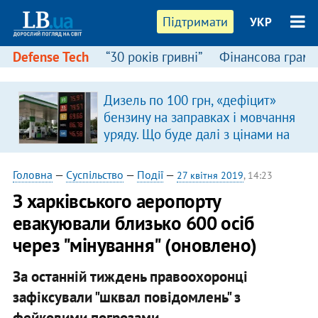
Підтримати
УКР
Defense Tech
“30 років гривні”
Фінансова грамо
Дизель по 100 грн, «дефіцит»
в
бензину на заправках і мовчання
уряду. Що буде далі з цінами на
пальне?
Головна
—
Суспільство
—
Події
—
27 квітня 2019
, 14:23
З харківського аеропорту
евакуювали близько 600 осіб
через "мінування" (оновлено)
За останній тиждень правоохоронці
зафіксували "шквал повідомлень" з
фейковими погрозами.