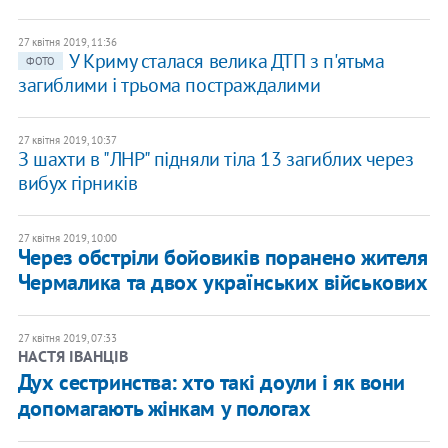
27 квітня 2019, 11:36
У Криму сталася велика ДТП з п'ятьма
ФОТО
загиблими і трьома постраждалими
27 квітня 2019, 10:37
З шахти в "ЛНР" підняли тіла 13 загиблих через
вибух гірників
27 квітня 2019, 10:00
Через обстріли бойовиків поранено жителя
Чермалика та двох українських військових
27 квітня 2019, 07:33
НАСТЯ ІВАНЦІВ
Дух сестринства: хто такі доули і як вони
допомагають жінкам у пологах