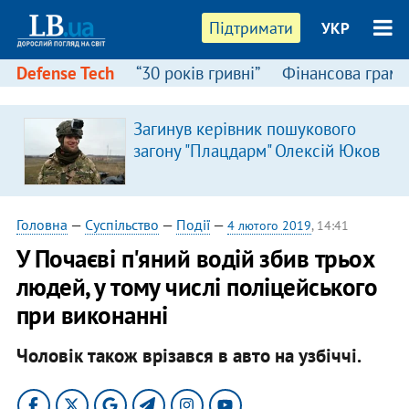
Підтримати
УКР
Defense Tech
“30 років гривні”
Фінансова грамо
Загинув керівник пошукового
загону "Плацдарм" Олексій Юков
Головна
—
Суспільство
—
Події
—
4 лютого 2019
, 14:41
У Почаєві п'яний водій збив трьох
людей, у тому числі поліцейського
при виконанні
Чоловік також врізався в авто на узбіччі.