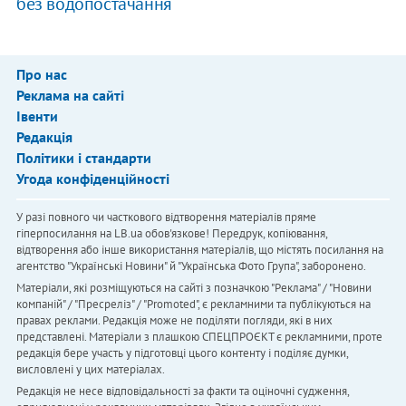
без водопостачання
Про нас
Реклама на сайті
Івенти
Редакція
Політики і стандарти
Угода конфіденційності
У разі повного чи часткового відтворення матеріалів пряме
гіперпосилання на LB.ua обов'язкове! Передрук, копіювання,
відтворення або інше використання матеріалів, що містять посилання на
агентство "Українськi Новини" й "Українська Фото Група", заборонено.
Матеріали, які розміщуються на сайті з позначкою "Реклама" / "Новини
компаній" / "Пресреліз" / "Promoted", є рекламними та публікуються на
правах реклами. Редакція може не поділяти погляди, які в них
представлені. Матеріали з плашкою СПЕЦПРОЄКТ є рекламними, проте
редакція бере участь у підготовці цього контенту і поділяє думки,
висловлені у цих матеріалах.
Редакція не несе відповідальності за факти та оціночні судження,