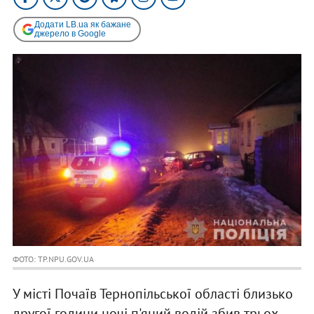
Додати LB.ua як бажане
джерело в Google
ФОТО: TP.NPU.GOV.UA
У місті Почаїв Тернопільської області близько
другої години ночі п'яний водій збив трьох