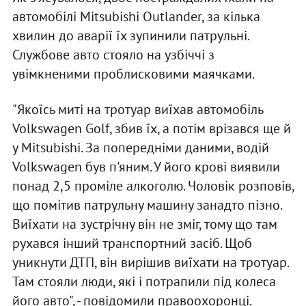
автомобілі Mitsubishi Outlander, за кілька
хвилин до аварії їх зупинили патрульні.
Службове авто стояло на узбіччі з
увімкненими проблисковими маячками.
"Якоїсь миті на тротуар виїхав автомобіль
Volkswagen Golf, збив їх, а потім врізався ще й
у Mitsubishi. За попередніми даними, водій
Volkswagen був п'яним. У його крові виявили
понад 2,5 проміле алкоголю. Чоловік розповів,
що помітив патрульну машину занадто пізно.
Виїхати на зустрічну він не зміг, тому що там
рухався інший транспортний засіб. Щоб
уникнути ДТП, він вирішив виїхати на тротуар.
Там стояли люди, які і потрапили під колеса
його авто", - повідомили правоохоронці.