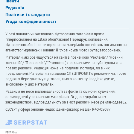
Івенти
Редакція
Політики і стандарти
Угода конфіденційності
У разі повного чи часткового відтворення матеріалів пряме
гіперпосилання на LB.ua обов'язкове! Передрук, копіювання,
відтворення або інше використання матеріалів, що містять посилання на
агентство "Українськi Новини" й "Українська Фото Група", заборонено.
Матеріали, які розміщуються на сайті з позначкою "Реклама" / "Новини
компаній" / "Пресреліз" / "Promoted", є рекламними та публікуються на
правах реклами. Редакція може не поділяти погляди, які в них
представлені. Матеріали з плашкою СПЕЦПРОЄКТ є рекламними, проте
редакція бере участь у підготовці цього контенту і поділяє думки,
висловлені у цих матеріалах.
Редакція не несе відповідальності за факти та оціночні судження,
оприлюднені у рекламних матеріалах. Згідно з українським
законодавством, відповідальність за зміст реклами несе рекламодавець.
Cуб'єкт у сфері онлайн-медіа; ідентифікатор медіа - R40-05097
РЕКЛАМА