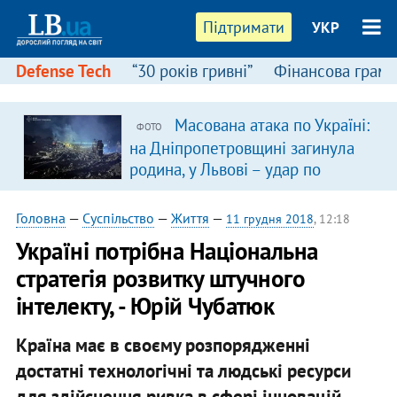
Підтримати
УКР
Defense Tech
“30 років гривні”
Фінансова грамо
Масована атака по Україні:
ФОТО
на Дніпропетровщині загинула
родина, у Львові – удар по
багатоповерхівках
(доповнюється)
Головна
—
Суспільство
—
Життя
—
11 грудня 2018
, 12:18
Україні потрібна Національна
стратегія розвитку штучного
інтелекту, - Юрій Чубатюк
Країна має в своєму розпорядженні
достатні технологічні та людські ресурси
для здійснення ривка в сфері інновацій,