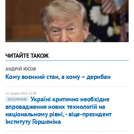
ЧИТАЙТЕ ТАКОЖ
АНДРІЙ ЮСОВ
Кому воєнний стан, а кому – дерибан
11 грудня 2018, 12:03
Україні критично необхідне
ЕКСКЛЮЗИВ
впровадження нових технологій на
національному рівні, - віце-президент
Інституту Горшеніна