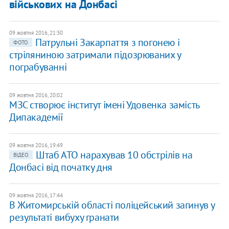
військових на Донбасі
09 жовтня 2016, 21:30
Патрульні Закарпаття з погонею і
ФОТО
стріляниною затримали підозрюваних у
пограбуванні
09 жовтня 2016, 20:02
МЗС створює інститут імені Удовенка замість
Дипакадемії
09 жовтня 2016, 19:49
Штаб АТО нарахував 10 обстрілів на
ВІДЕО
Донбасі від початку дня
09 жовтня 2016, 17:44
В Житомирській області поліцейський загинув у
результаті вибуху гранати