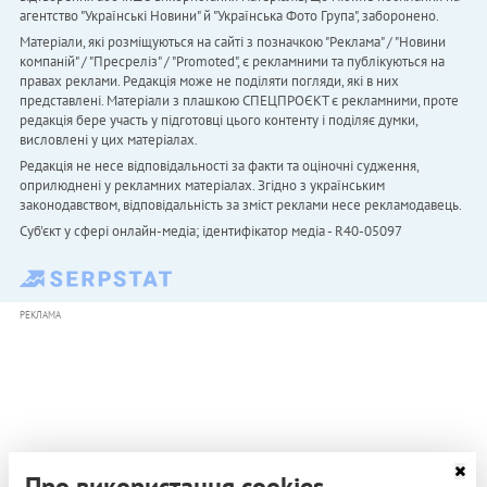
агентство "Українськi Новини" й "Українська Фото Група", заборонено.
Матеріали, які розміщуються на сайті з позначкою "Реклама" / "Новини
компаній" / "Пресреліз" / "Promoted", є рекламними та публікуються на
правах реклами. Редакція може не поділяти погляди, які в них
представлені. Матеріали з плашкою СПЕЦПРОЄКТ є рекламними, проте
редакція бере участь у підготовці цього контенту і поділяє думки,
висловлені у цих матеріалах.
Редакція не несе відповідальності за факти та оціночні судження,
оприлюднені у рекламних матеріалах. Згідно з українським
законодавством, відповідальність за зміст реклами несе рекламодавець.
Cуб'єкт у сфері онлайн-медіа; ідентифікатор медіа - R40-05097
РЕКЛАМА
Про використання cookies