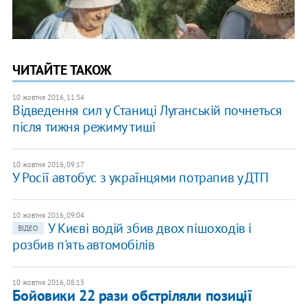
ЧИТАЙТЕ ТАКОЖ
10 жовтня 2016, 11:34
Відведення сил у Станиці Луганській почнеться
після тижня режиму тиші
10 жовтня 2016, 09:17
У Росії автобус з українцями потрапив у ДТП
10 жовтня 2016, 09:04
У Києві водій збив двох пішоходів і
ВІДЕО
розбив п'ять автомобілів
10 жовтня 2016, 08:13
Бойовики 22 рази обстріляли позиції