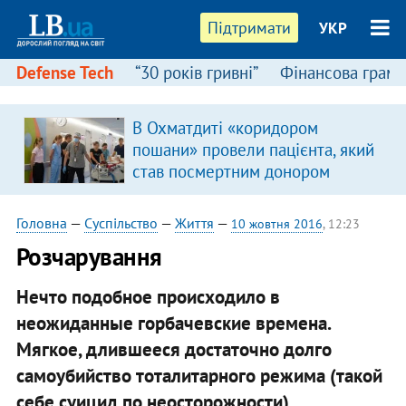
Підтримати
УКР
Defense Tech
“30 років гривні”
Фінансова грамо
В Охматдиті «коридором
пошани» провели пацієнта, який
став посмертним донором
Головна
—
Суспільство
—
Життя
—
10 жовтня 2016
, 12:23
Розчарування
Нечто подобное происходило в
неожиданные горбачевские времена.
Мягкое, длившееся достаточно долго
самоубийство тоталитарного режима (такой
себе суицид по неосторожности)