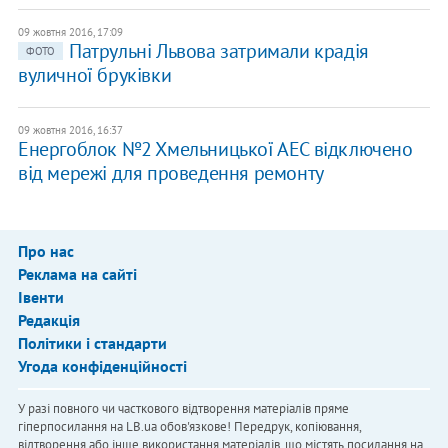
09 жовтня 2016, 17:09
Патрульні Львова затримали крадія
ФОТО
вуличної бруківки
09 жовтня 2016, 16:37
Енергоблок №2 Хмельницької АЕС відключено
від мережі для проведення ремонту
Про нас
Реклама на сайті
Івенти
Редакція
Політики і стандарти
Угода конфіденційності
У разі повного чи часткового відтворення матеріалів пряме
гіперпосилання на LB.ua обов'язкове! Передрук, копіювання,
відтворення або інше використання матеріалів, що містять посилання на