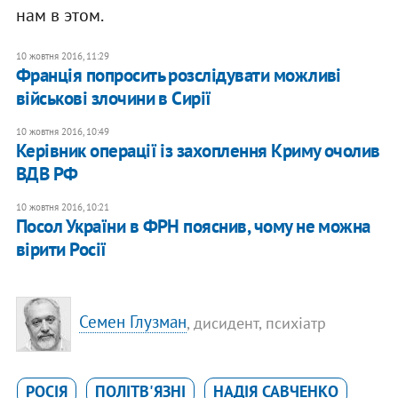
нам в этом.
10 жовтня 2016, 11:29
Франція попросить розслідувати можливі
військові злочини в Сирії
10 жовтня 2016, 10:49
Керівник операції із захоплення Криму очолив
ВДВ РФ
10 жовтня 2016, 10:21
Посол України в ФРН пояснив, чому не можна
вірити Росії
Семен Глузман
, дисидент, психіатр
РОСІЯ
ПОЛІТВ'ЯЗНІ
НАДІЯ САВЧЕНКО