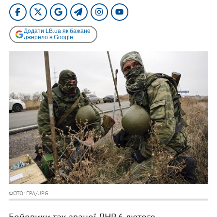
Додати LB.ua як бажане
джерело в Google
ФОТО: EPA/UPG