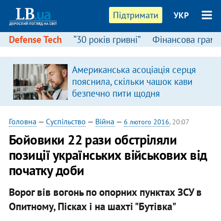
Підтримати
УКР
Defense Tech
“30 років гривні”
Фінансова грамо
Американська асоціація серця
пояснила, скільки чашок кави
безпечно пити щодня
Головна
—
Суспільство
—
Війна
—
6 лютого 2016
, 20:07
Бойовики 22 рази обстріляли
позиції українських військових від
початку доби
Ворог вів вогонь по опорних пунктах ЗСУ в
Опитному, Пісках і на шахті "Бутівка"