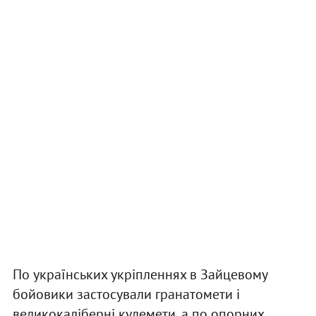
По українських укріпленнях в Зайцевому
бойовики застосували гранатомети і
великокаліберні кулемети, а по опорних