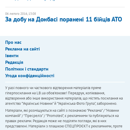
06 лютого 2016, 13:08
За добу на Донбасі поранені 11 бійців АТО
Про нас
Реклама на сайті
Івенти
Редакція
Політики і стандарти
Угода конфіденційності
У разі повного чи часткового відтворення матеріалів пряме
гіперпосилання на LB.ua обов'язкове! Передрук, копіювання,
відтворення або інше використання матеріалів, що містять посилання на
агентство "Українськi Новини" й "Українська Фото Група", заборонено.
Матеріали, які розміщуються на сайті з позначкою "Реклама" / "Новини
компаній" / "Пресреліз" / "Promoted", є рекламними та публікуються на
правах реклами. Редакція може не поділяти погляди, які в них
представлені. Матеріали з плашкою СПЕЦПРОЄКТ є рекламними, проте