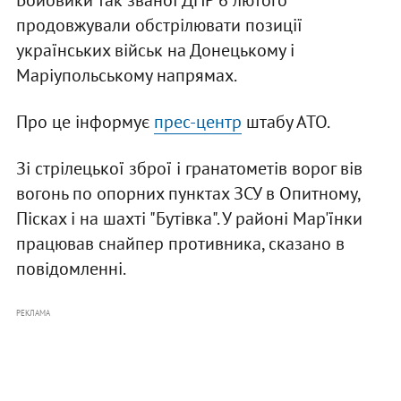
Бойовики так званої ДНР 6 лютого
продовжували обстрілювати позиції
українських військ на Донецькому і
Маріупольському напрямах.
Про це інформує
прес-центр
штабу АТО.
Зі стрілецької зброї і гранатометів ворог вів
вогонь по опорних пунктах ЗСУ в Опитному,
Пісках і на шахті "Бутівка". У районі Мар'їнки
працював снайпер противника, сказано в
повідомленні.
РЕКЛАМА