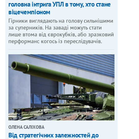
головна інтрига УПЛ в тому, хто стане
віцечемпіоном
Гірники виглядають на голову сильнішими
за суперників. На заваді можуть стати
лише втома від єврокубків, або зразковий
перформанс когось із переслідувачів.
ОЛЕНА САЛІХОВА
Від стратегічних залежностей до