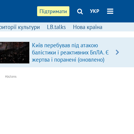
Підтримати
УКР
риторії культури
LB.talks
Нова країна
Київ перебував під атакою
балістики і реактивних БпЛА. Є
жертва і поранені (оновлено)
РЕКЛАМА