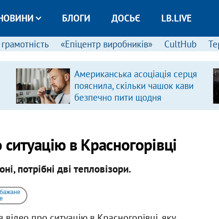
НОВИНИ
БЛОГИ
ДОСЬЄ
LB.LIVE
 грамотність
«Епіцентр виробників»
CultHub
Те
Американська асоціація серця
пояснила, скільки чашок кави
безпечно пити щодня
 ситуацію в Красногорівці
ні, потрібні дві тепловізори.
 бажане
e
 відео про ситуацію в Красногорівці, яку