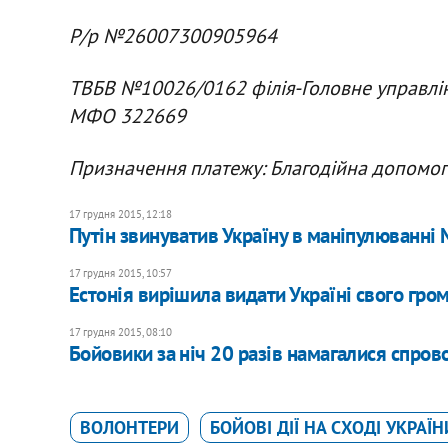
Р/р №26007300905964
ТВБВ №10026/0162 філія-Головне управлінн
МФО 322669
Призначення платежу: Благодійна допомо
17 грудня 2015, 12:18
Путін звинуватив Україну в маніпулюванні
17 грудня 2015, 10:57
Естонія вирішила видати Україні свого гро
17 грудня 2015, 08:10
Бойовики за ніч 20 разів намагалися спров
ВОЛОНТЕРИ
БОЙОВІ ДІЇ НА СХОДІ УКРАЇН