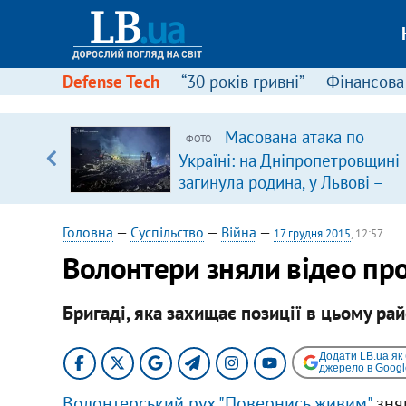
Defense Tech
“30 років гривні”
Фінансова
ового
Масована атака по
ФОТО
ій
Україні: на Дніпропетровщині
загинула родина, у Львові –
удар по багатоповерхівках
(доповнюється)
Головна
—
Суспільство
—
Війна
—
17 грудня 2015
, 12:57
Волонтери зняли відео про
Бригаді, яка захищає позиції в цьому райо
Додати LB.ua як
джерело в Googl
Волонтерський рух "Повернись живим"
зняв