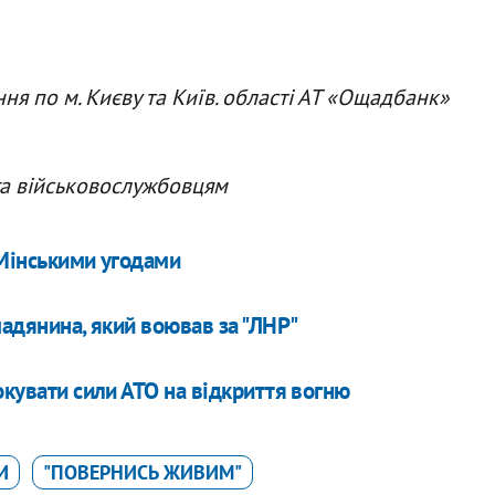
я по м. Києву та Київ. області АТ «Ощадбанк»
га військовослужбовцям
 Мінськими угодами
мадянина, який воював за "ЛНР"
окувати сили АТО на відкриття вогню
И
"ПОВЕРНИСЬ ЖИВИМ"