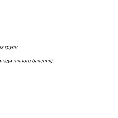
ня групи
илади нічного бачення):