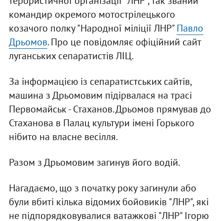
терористичної організації "ЛНР", так званий
командир окремого мотострілецького
козачого полку "Народної міліції ЛНР"
Павло
Дрьомов
. Про це повідомляє офіційний сайт
луганських сепаратистів ЛІЦ.
За інформацією із сепаратистських сайтів,
машина з Дрьомовим підірвалася на трасі
Первомайськ - Стаханов. Дрьомов прямував до
Стаханова в Палац культури імені Горького
нібито на власне весілля.
Разом з Дрьомовим загинув його водій.
Нагадаємо, що з початку року загинули або
були вбиті кілька відомих бойовиків "ЛНР", які
не підпорядковувалися ватажкові "ЛНР" Ігорю