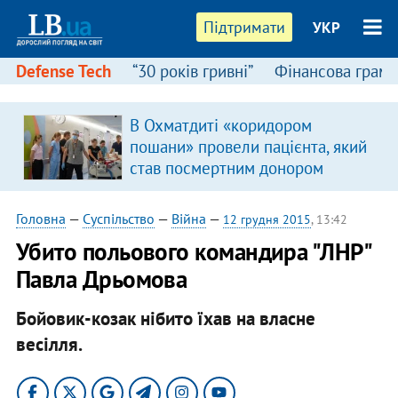
Підтримати
УКР
Defense Tech
“30 років гривні”
Фінансова грамо
В Охматдиті «коридором
пошани» провели пацієнта, який
став посмертним донором
Головна
—
Суспільство
—
Війна
—
12 грудня 2015
, 13:42
Убито польового командира "ЛНР"
Павла Дрьомова
Бойовик-козак нібито їхав на власне
весілля.