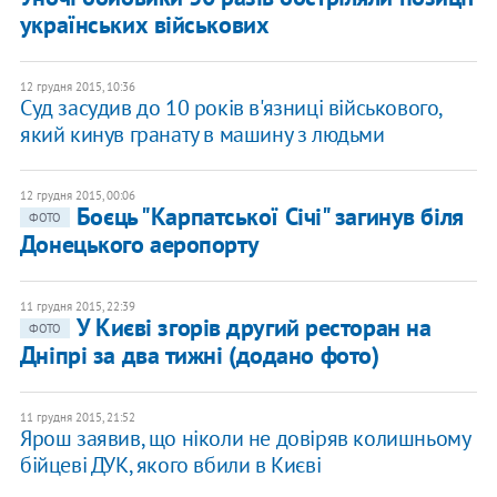
українських військових
12 грудня 2015, 10:36
Суд засудив до 10 років в'язниці військового,
який кинув гранату в машину з людьми
12 грудня 2015, 00:06
Боєць "Карпатської Січі" загинув біля
ФОТО
Донецького аеропорту
11 грудня 2015, 22:39
У Києві згорів другий ресторан на
ФОТО
Дніпрі за два тижні (додано фото)
11 грудня 2015, 21:52
Ярош заявив, що ніколи не довіряв колишньому
бійцеві ДУК, якого вбили в Києві