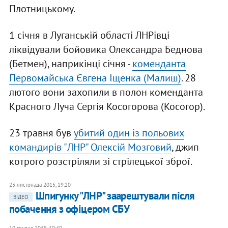
Плотницькому.
1 січня в Луганській області ЛНРівці
ліквідували бойовика Олександра Беднова
(Бетмен), наприкінці січня -
коменданта
Первомайська Євгена Іщенка (Малиш)
. 28
лютого вони захопили в полон коменданта
Красного Луча Сергія Косогорова (Косогор).
23 травня був
убитий один із польових
командирів "ЛНР" Олексій Мозговий
, джип
котрого розстріляли зі стрілецької зброї.
23 листопада 2015, 19:20
Шпигунку "ЛНР" заарештували після
ВІДЕО
побачення з офіцером СБУ