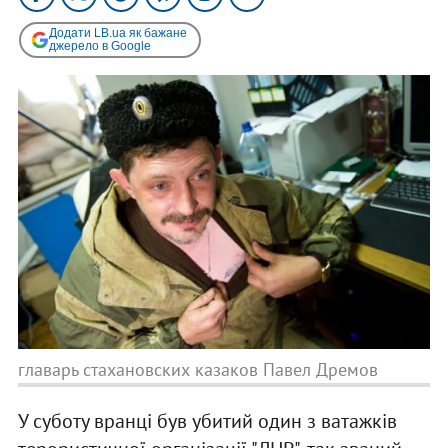
Додати LB.ua як бажане
джерело в Google
главарь стахановских казаков Павел Дремов
У суботу вранці був убитий один з ватажків