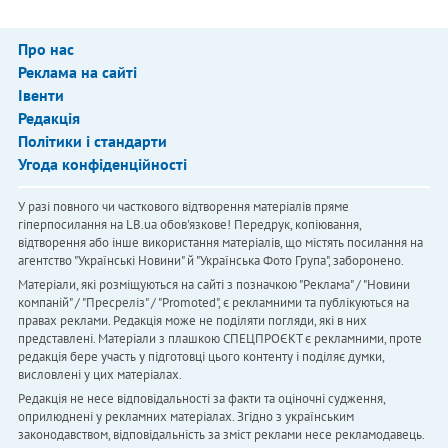
Про нас
Реклама на сайті
Івенти
Редакція
Політики і стандарти
Угода конфіденційності
У разі повного чи часткового відтворення матеріалів пряме
гіперпосилання на LB.ua обов'язкове! Передрук, копіювання,
відтворення або інше використання матеріалів, що містять посилання на
агентство "Українськi Новини" й "Українська Фото Група", заборонено.
Матеріали, які розміщуються на сайті з позначкою "Реклама" / "Новини
компаній" / "Пресреліз" / "Promoted", є рекламними та публікуються на
правах реклами. Редакція може не поділяти погляди, які в них
представлені. Матеріали з плашкою СПЕЦПРОЄКТ є рекламними, проте
редакція бере участь у підготовці цього контенту і поділяє думки,
висловлені у цих матеріалах.
Редакція не несе відповідальності за факти та оціночні судження,
оприлюднені у рекламних матеріалах. Згідно з українським
законодавством, відповідальність за зміст реклами несе рекламодавець.