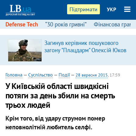
Підтримати
УКР
Defense Tech
“30 років гривні”
Фінансова грамо
Загинув керівник пошукового
загону "Плацдарм" Олексій Юков
Головна
—
Суспільство
—
Події
—
28 вересня 2015
, 17:59
У Київській області швидкісні
потяги за день збили на смерть
трьох людей
Крім того, від удару струмом помер
неповнолітній любитель селфі.