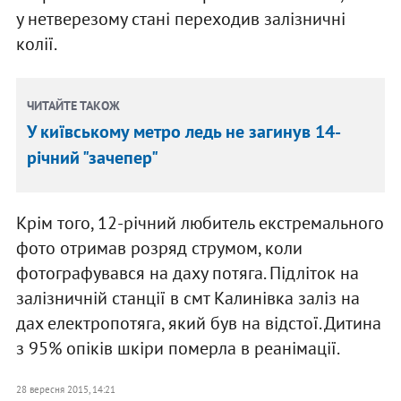
у нетверезому стані переходив залізничні
колії.
ЧИТАЙТЕ ТАКОЖ
У київському метро ледь не загинув 14-
річний "зачепер"
Крім того, 12-річний любитель екстремального
фото отримав розряд струмом, коли
фотографувався на даху потяга. Підліток на
залізничній станції в смт Калинівка заліз на
дах електропотяга, який був на відстої. Дитина
з 95% опіків шкіри померла в реанімації.
28 вересня 2015, 14:21