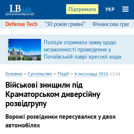
Підтримати
УКР
Defense Tech
“30 років гривні”
Фінансова грамо
Поліція отримала заяву щодо
незаконності проведення у
Почаївській лаврі хресної ходи
Головна
—
Суспільство
—
Події
—
4 листопада 2014
, 12:14
Військові знищили під
Краматорськом диверсійну
розвідгрупу
Ворожі розвідники пересувалися у двох
автомобілях