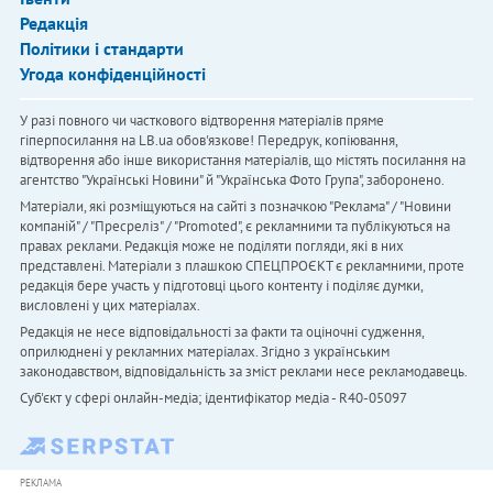
Редакція
Політики і стандарти
Угода конфіденційності
У разі повного чи часткового відтворення матеріалів пряме
гіперпосилання на LB.ua обов'язкове! Передрук, копіювання,
відтворення або інше використання матеріалів, що містять посилання на
агентство "Українськi Новини" й "Українська Фото Група", заборонено.
Матеріали, які розміщуються на сайті з позначкою "Реклама" / "Новини
компаній" / "Пресреліз" / "Promoted", є рекламними та публікуються на
правах реклами. Редакція може не поділяти погляди, які в них
представлені. Матеріали з плашкою СПЕЦПРОЄКТ є рекламними, проте
редакція бере участь у підготовці цього контенту і поділяє думки,
висловлені у цих матеріалах.
Редакція не несе відповідальності за факти та оціночні судження,
оприлюднені у рекламних матеріалах. Згідно з українським
законодавством, відповідальність за зміст реклами несе рекламодавець.
Cуб'єкт у сфері онлайн-медіа; ідентифікатор медіа - R40-05097
РЕКЛАМА