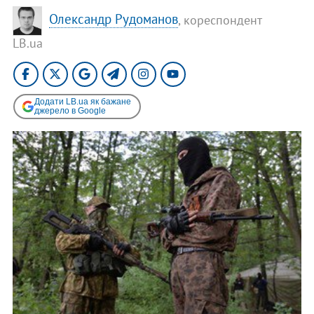
Олександр Рудоманов
, кореспондент
LB.ua
Додати LB.ua як бажане
джерело в Google