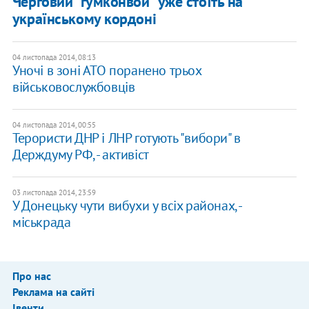
Черговий "гумконвой" уже стоїть на
українському кордоні
04 листопада 2014, 08:13
Уночі в зоні АТО поранено трьох
військовослужбовців
04 листопада 2014, 00:55
Терористи ДНР і ЛНР готують "вибори" в
Держдуму РФ, - активіст
03 листопада 2014, 23:59
У Донецьку чути вибухи у всіх районах, -
міськрада
Про нас
Реклама на сайті
Івенти