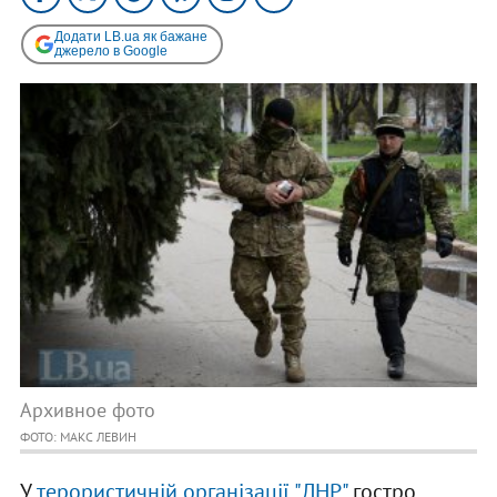
Додати LB.ua як бажане
джерело в Google
Архивное фото
ФОТО: МАКС ЛЕВИН
У
терористичній організації "ЛНР"
гостро