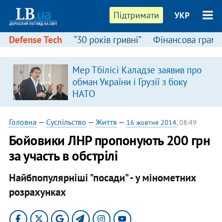
Підтримати
УКР
Defense Tech
“30 років гривні”
Фінансова грамо
Мер Тбілісі Каладзе заявив про
в
обман України і Грузії з боку
НАТО
Головна
—
Суспільство
—
Життя
—
16 жовтня 2014
, 08:49
Бойовики ЛНР пропонують 200 грн
за участь в обстрілі
Найбпопулярніші "посади" - у мінометних
розрахунках