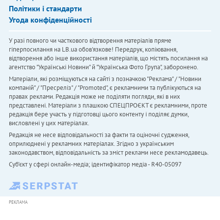
Політики і стандарти
Угода конфіденційності
У разі повного чи часткового відтворення матеріалів пряме
гіперпосилання на LB.ua обов'язкове! Передрук, копіювання,
відтворення або інше використання матеріалів, що містять посилання на
агентство "Українськi Новини" й "Українська Фото Група", заборонено.
Матеріали, які розміщуються на сайті з позначкою "Реклама" / "Новини
компаній" / "Пресреліз" / "Promoted", є рекламними та публікуються на
правах реклами. Редакція може не поділяти погляди, які в них
представлені. Матеріали з плашкою СПЕЦПРОЄКТ є рекламними, проте
редакція бере участь у підготовці цього контенту і поділяє думки,
висловлені у цих матеріалах.
Редакція не несе відповідальності за факти та оціночні судження,
оприлюднені у рекламних матеріалах. Згідно з українським
законодавством, відповідальність за зміст реклами несе рекламодавець.
Cуб'єкт у сфері онлайн-медіа; ідентифікатор медіа - R40-05097
РЕКЛАМА