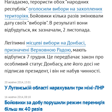
Нагадаємо, терористи обох "народних
республік"
оголосили вибори на захоплених
територіях
. Бойовики кілька разів змінювали
дату своїх "виборів". В результаті вони
відбудуться, як зазначали, 2 листопада.
Легітимні
місцеві вибори на Донбасі,
призначені Верховною Радою
, мають
відбутися 7 грудня. Це передбачає закон про
особливий статус Донбасу, але його досі не
підписав президент, і він не набув чинності.
20 жовтня 2014, 15:01
У Луганській області нарахували три міні-ЛНР
16 жовтня 2014, 08:18
Бойовики за добу порушили режим перемир'я
більш як 40 разів