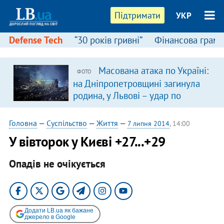
Підтримати
УКР
Defense Tech
“30 років гривні”
Фінансова грамо
Масована атака по Україні:
ФОТО
на Дніпропетровщині загинула
родина, у Львові – удар по
багатоповерхівках
(доповнюється)
Головна
—
Суспільство
—
Життя
—
7 липня 2014
, 14:00
У вівторок у Києві +27...+29
Опадів не очікується
Додати LB.ua як бажане
джерело в Google