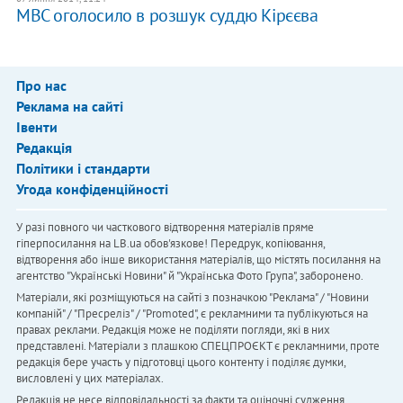
МВС оголосило в розшук суддю Кірєєва
Про нас
Реклама на сайті
Івенти
Редакція
Політики і стандарти
Угода конфіденційності
У разі повного чи часткового відтворення матеріалів пряме
гіперпосилання на LB.ua обов'язкове! Передрук, копіювання,
відтворення або інше використання матеріалів, що містять посилання на
агентство "Українськi Новини" й "Українська Фото Група", заборонено.
Матеріали, які розміщуються на сайті з позначкою "Реклама" / "Новини
компаній" / "Пресреліз" / "Promoted", є рекламними та публікуються на
правах реклами. Редакція може не поділяти погляди, які в них
представлені. Матеріали з плашкою СПЕЦПРОЄКТ є рекламними, проте
редакція бере участь у підготовці цього контенту і поділяє думки,
висловлені у цих матеріалах.
Редакція не несе відповідальності за факти та оціночні судження,