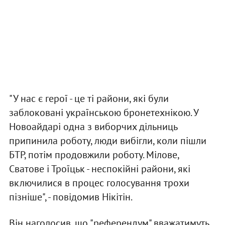
"У нас є герої - це ті райони, які були
заблоковані українською бронетехнікою. У
Новоайдарі одна з виборчих дільниць
припинила роботу, люди вибігли, коли пішли
БТР, потім продовжили роботу. Мілове,
Сватове і Троїцьк - неспокійні райони, які
включилися в процес голосування трохи
пізніше", - повідомив Нікітін.
Він наголосив, що "референдум" вважатимуть