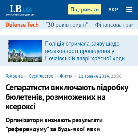
Підтримати
УКР
Defense Tech
“30 років гривні”
Фінансова грамо
Поліція отримала заяву щодо
незаконності проведення у
Почаївській лаврі хресної ходи
Головна
—
Суспільство
—
Життя
—
11 травня 2014
, 20:00
Сепаратисти виключають підробку
бюлетенів, розмножених на
ксероксі
Організатори визнають результати
"референдуму" за будь-якої явки