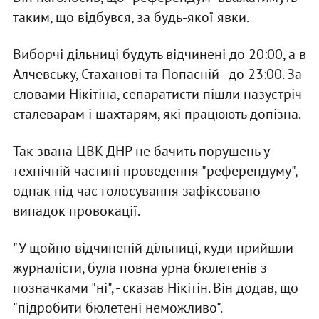
таким, що відбувся, за будь-якої явки.
Виборчі дільниці будуть відчинені до 20:00, а в
Алчевську, Стаханові та Попасній - до 23:00. За
словами Нікітіна, сепаратисти пішли назустріч
сталеварам і шахтарям, які працюють допізна.
Так звана ЦВК ДНР не бачить порушень у
технічній частині проведення "референдуму",
однак під час голосування зафіксовано
випадок провокації.
"У щойно відчиненій дільниці, куди прийшли
журналісти, була повна урна бюлетенів з
позначками "ні", - сказав Нікітін. Він додав, що
"підробити бюлетені неможливо".