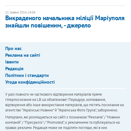
11 травня 2014, 14:04
Викраденого начальника міліції Маріуполя
знайшли повішеним, - джерело
Про нас
Реклама на сайті
Івенти
Редакція
Політики і стандарти
Угода конфіденційності
У разі повного чи часткового відтворення матеріалів пряме
гіперпосилання на LB.ua обов'язкове! Передрук, копіювання,
відтворення або інше використання матеріалів, що містять посилання на
агентство "Українськi Новини" й "Українська Фото Група", заборонено.
Матеріали, які розміщуються на сайті з позначкою "Реклама" / "Новини
компаній" / "Пресреліз" / "Promoted", є рекламними та публікуються на
правах реклами. Редакція може не поділяти погляди, які в них