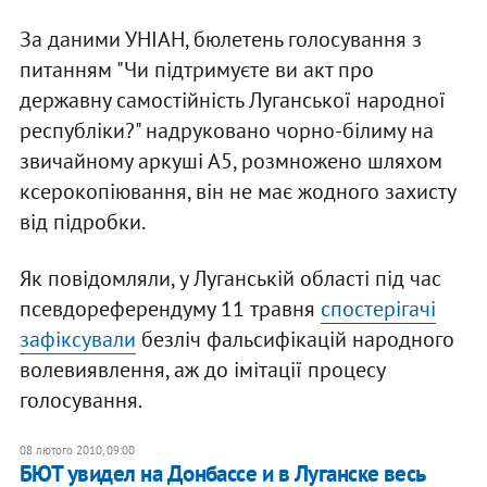
За даними УНІАН, бюлетень голосування з
питанням "Чи підтримуєте ви акт про
державну самостійність Луганської народної
республіки?" надруковано чорно-білиму на
звичайному аркуші А5, розмножено шляхом
ксерокопіювання, він не має жодного захисту
від підробки.
Як повідомляли, у Луганській області під час
псевдореферендуму 11 травня
спостерігачі
зафіксували
безліч фальсифікацій народного
волевиявлення, аж до імітації процесу
голосування.
08 лютого 2010, 09:00
БЮТ увидел на Донбассе и в Луганске весь