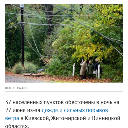
ФОТО: EPA/UPG
37 населенных пунктов обесточены в ночь на
27 июня из-за
дождя и сильных порывов
ветра
в Киевской, Житомирской и Винницкой
областях.