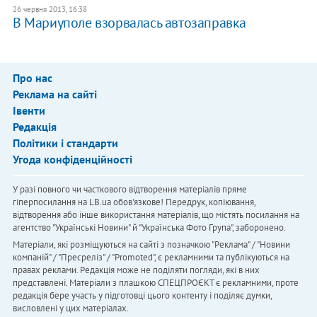
26 червня 2013, 16:38
В Мариуполе взорвалась автозаправка
Про нас
Реклама на сайті
Івенти
Редакція
Політики і стандарти
Угода конфіденційності
У разі повного чи часткового відтворення матеріалів пряме
гіперпосилання на LB.ua обов'язкове! Передрук, копіювання,
відтворення або інше використання матеріалів, що містять посилання на
агентство "Українськi Новини" й "Українська Фото Група", заборонено.
Матеріали, які розміщуються на сайті з позначкою "Реклама" / "Новини
компаній" / "Пресреліз" / "Promoted", є рекламними та публікуються на
правах реклами. Редакція може не поділяти погляди, які в них
представлені. Матеріали з плашкою СПЕЦПРОЄКТ є рекламними, проте
редакція бере участь у підготовці цього контенту і поділяє думки,
висловлені у цих матеріалах.