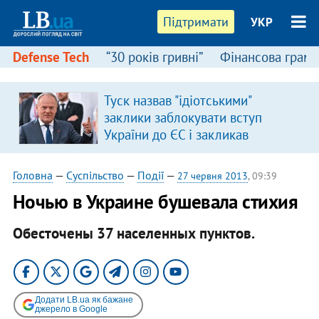
Підтримати
УКР
Defense Tech
“30 років гривні”
Фінансова грамо
Туск назвав "ідіотськими"
в
заклики заблокувати вступ
України до ЄС і закликав
припинити антиукраїнську
риторику
Головна
—
Суспільство
—
Події
—
27 червня 2013
, 09:39
Ночью в Украине бушевала стихия
Обесточены 37 населенных пунктов.
Додати LB.ua як бажане
джерело в Google