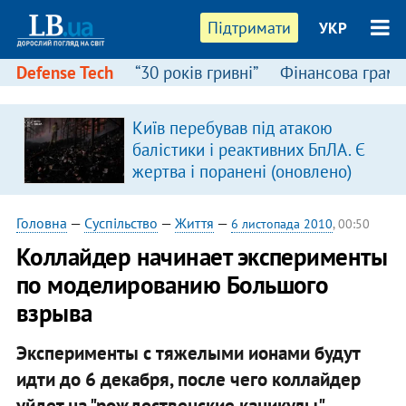
Підтримати
УКР
Defense Tech
“30 років гривні”
Фінансова грамо
Київ перебував під атакою
балістики і реактивних БпЛА. Є
жертва і поранені (оновлено)
Головна
—
Суспільство
—
Життя
—
6 листопада 2010
, 00:50
Коллайдер начинает эксперименты
по моделированию Большого
взрыва
Эксперименты с тяжелыми ионами будут
идти до 6 декабря, после чего коллайдер
уйдет на "рождественские каникулы".