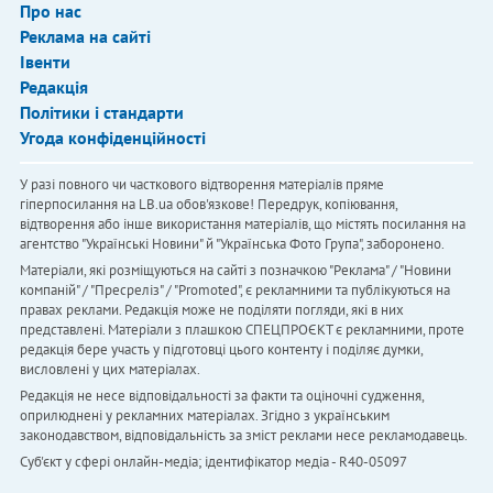
Про нас
Реклама на сайті
Івенти
Редакція
Політики і стандарти
Угода конфіденційності
У разі повного чи часткового відтворення матеріалів пряме
гіперпосилання на LB.ua обов'язкове! Передрук, копіювання,
відтворення або інше використання матеріалів, що містять посилання на
агентство "Українськi Новини" й "Українська Фото Група", заборонено.
Матеріали, які розміщуються на сайті з позначкою "Реклама" / "Новини
компаній" / "Пресреліз" / "Promoted", є рекламними та публікуються на
правах реклами. Редакція може не поділяти погляди, які в них
представлені. Матеріали з плашкою СПЕЦПРОЄКТ є рекламними, проте
редакція бере участь у підготовці цього контенту і поділяє думки,
висловлені у цих матеріалах.
Редакція не несе відповідальності за факти та оціночні судження,
оприлюднені у рекламних матеріалах. Згідно з українським
законодавством, відповідальність за зміст реклами несе рекламодавець.
Cуб'єкт у сфері онлайн-медіа; ідентифікатор медіа - R40-05097