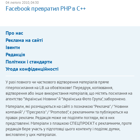
04 лютого 2010, 04:30
Facebook превратил PHP в C++
Про нас
Реклама на сайті
Івенти
Редакція
Політики і стандарти
Угода конфіденційності
У разі повного чи часткового відтворення матеріалів пряме
гіперпосилання на LB.ua обов'язкове! Передрук, копіювання,
відтворення або інше використання матеріалів, що містять посилання на
агентство "Українськi Новини" й "Українська Фото Група", заборонено.
Матеріали, які розміщуються на сайті з позначкою "Реклама" / "Новини
компаній" / "Пресреліз" / "Promoted", є рекламними та публікуються на
правах реклами. Редакція може не поділяти погляди, які в них
представлені. Матеріали з плашкою СПЕЦПРОЄКТ є рекламними, проте
редакція бере участь у підготовці цього контенту і поділяє думки,
висловлені у цих матеріалах.