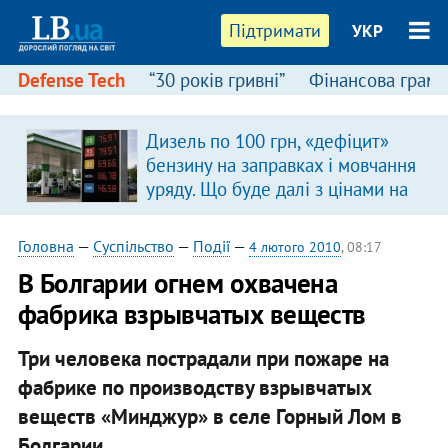
Підтримати
УКР
Defense Tech
“30 років гривні”
Фінансова грамо
Дизель по 100 грн, «дефіцит»
бензину на заправках і мовчання
уряду. Що буде далі з цінами на
пальне?
Головна
—
Суспільство
—
Події
—
4 лютого 2010
, 08:17
В Болгарии огнем охвачена
фабрика взрывчатых веществ
Три человека пострадали при пожаре на
фабрике по производству взрывчатых
веществ «Минджур» в селе Горный Лом в
Болгарии.